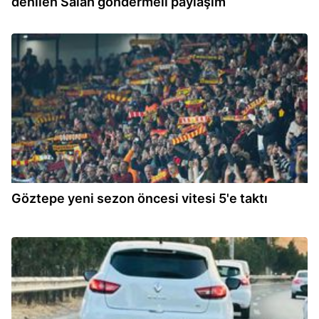
denilen Salah göndermeli paylaşım
16:24
Göztepe yeni sezon öncesi vitesi 5'e taktı
16:22