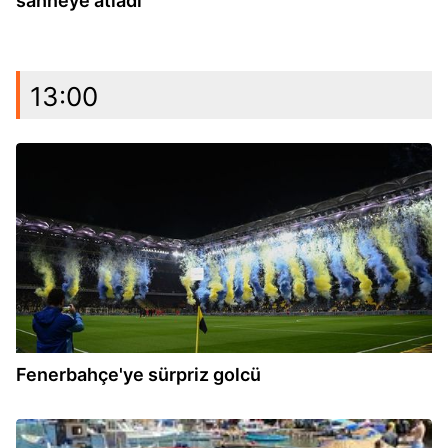
sahneye atladı
13:00
12:45
Fenerbahçe'ye sürpriz golcü
12:43