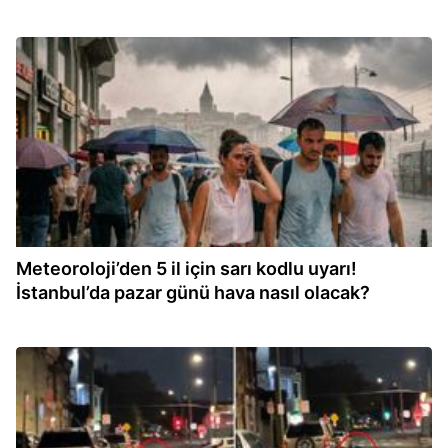
11:00
Meteoroloji’den 5 il için sarı kodlu uyarı!
İstanbul’da pazar günü hava nasıl olacak?
10:53