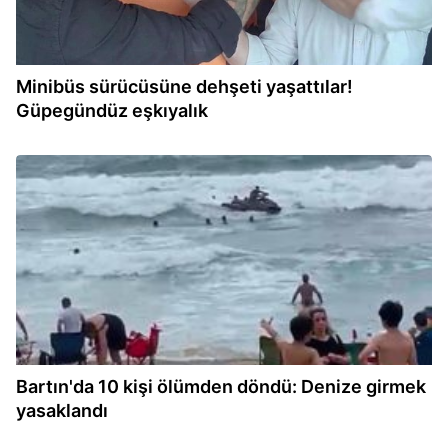
Minibüs sürücüsüne dehşeti yaşattılar!
Güpegündüz eşkıyalık
14:46
Bartın'da 10 kişi ölümden döndü: Denize girmek
yasaklandı