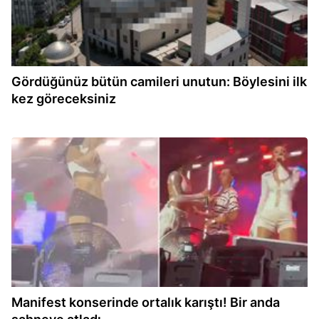
Gördüğünüz bütün camileri unutun: Böylesini ilk
kez göreceksiniz
12:49
Manifest konserinde ortalık karıştı! Bir anda