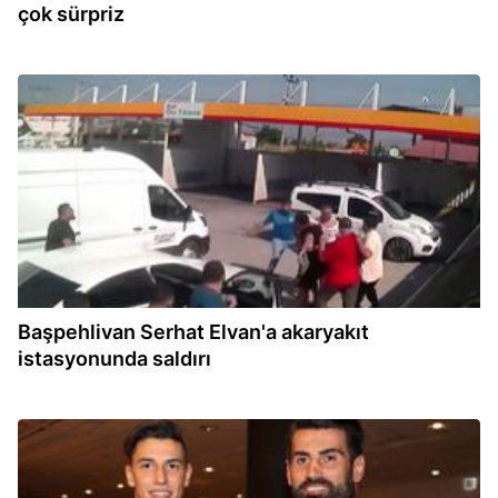
çok sürpriz
15:13
Başpehlivan Serhat Elvan'a akaryakıt
istasyonunda saldırı
15:09