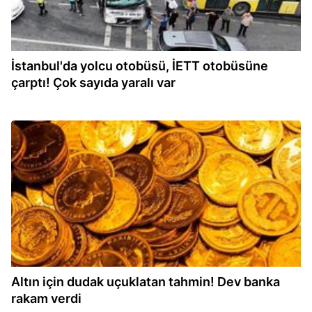
İstanbul'da yolcu otobüsü, İETT otobüsüne
çarptı! Çok sayıda yaralı var
13:10
Altın için dudak uçuklatan tahmin! Dev banka
rakam verdi