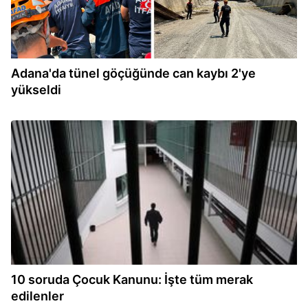
Adana'da tünel göçüğünde can kaybı 2'ye
yükseldi
11:04
10 soruda Çocuk Kanunu: İşte tüm merak
edilenler