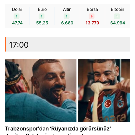
Dolar
Euro
Altın
Borsa
Bitcoin
47,74
55,25
6.660
13.779
64.994
17:00
16:32
Trabzonspor'dan ‘Rüyanızda görürsünüz'