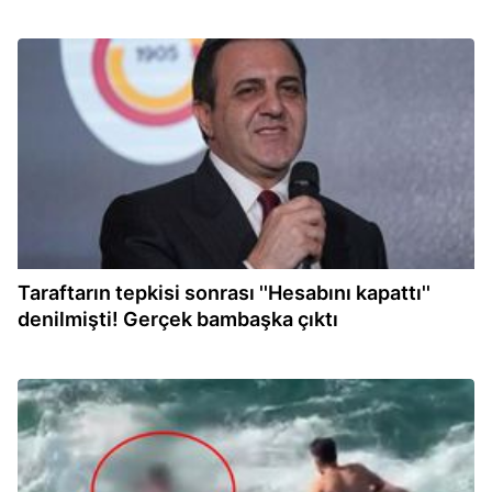
13:01
Taraftarın tepkisi sonrası ''Hesabını kapattı''
denilmişti! Gerçek bambaşka çıktı
12:59