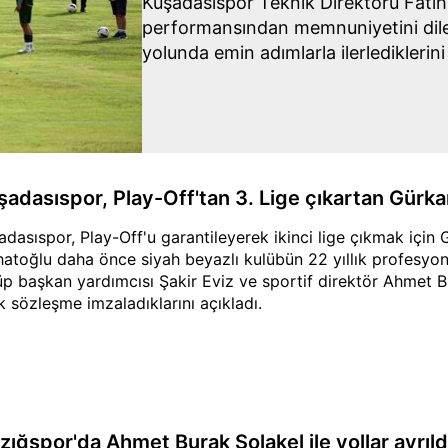
Kuşadasıspor Teknik Direktörü Fatih
performansından memnuniyetini dile
yolunda emin adımlarla ilerlediklerini
Sportif Direktörü Ahmet Burak Solake
ederek, gelecek haftalarda daha iyi s
söyledi.
şadasıspor, Play-Off'tan 3. Lige çıkartan Gürkan
adasıspor, Play-Off'u garantileyerek ikinci lige çıkmak için G
hatoğlu daha önce siyah beyazlı kulübün 22 yıllık profesyone
üp başkan yardımcısı Şakir Eviz ve sportif direktör Ahmet Bu
lık sözleşme imzaladıklarını açıkladı.
zığspor'da Ahmet Burak Solakel ile yollar ayrıld