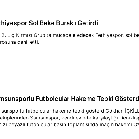
thiyespor Sol Beke Burak'ı Getirdi
 2. Lig Kırmızı Grup'ta mücadele edecek Fethiyespor, sol b
rosuna dahil etti.
msunsporlu Futbolcular Hakeme Tepki Gösterd
sunsporlu futbolcular hakeme tepki gösterdiGökhan İÇKİL
 ekiplerinden Samsunspor, kendi evinde karşılaştığı Denizlis
mızı beyazlı futbolcular basın toplantısında maçın hakemi Ö