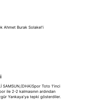
ek Ahmet Burak Solakel'i
i
Lİ SAMSUN,(DHA)Spor Toto 1'inci
por ile 2-2 kalmasının ardından
zgür Yankaya'ya tepki gösterdiler.