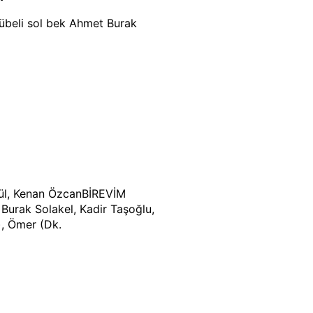
rübeli sol bek Ahmet Burak
ül, Kenan ÖzcanBİREVİM
urak Solakel, Kadir Taşoğlu,
), Ömer (Dk.