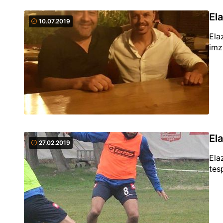
El
10.07.2019
Ela
imz
El
27.02.2019
Ela
tes