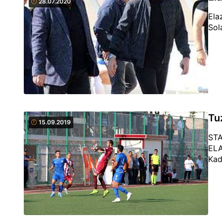
28.07.2020
Ela
Sola
Tu
15.09.2019
STA
ELA
Kad