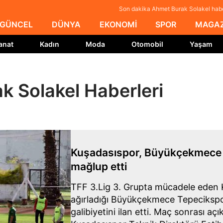
Son dakika Ahmet Burak Solakel habe
GÜNCEL
DÜNYA
EKONOMİ
SPOR
MAGAZ
anat
Kadın
Moda
Otomobil
Yaşam
k Solakel Haberleri
Kuşadasıspor, Büyükçekmece 
mağlup etti
TFF 3.Lig 3. Grupta mücadele eden 
ağırladığı Büyükçekmece Tepeciksp
galibiyetini ilan etti. Maç sonrası a