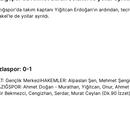
zığspor'da takım kaptanı Yiğitcan Erdoğan'ın ardından, tec
kel'le de yollar ayrıldı.
zlaspor: 0-1
T: Gençlik MerkeziHAKEMLER: Alpaslan Şen, Mehmet Şeng
ZIĞSPOR: Ahmet Doğan - Murathan, Yiğitcan, Onur, Ahmet B
ir Bekmezci, Cengizhan, Serdar, Murat Ceylan (Dk.90 İzzet