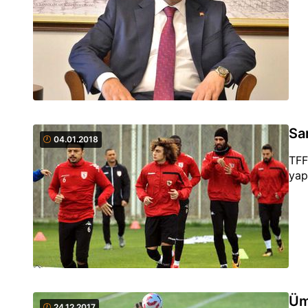
Sa
04.01.2018
TFF
yap
Üm
24.12.2017