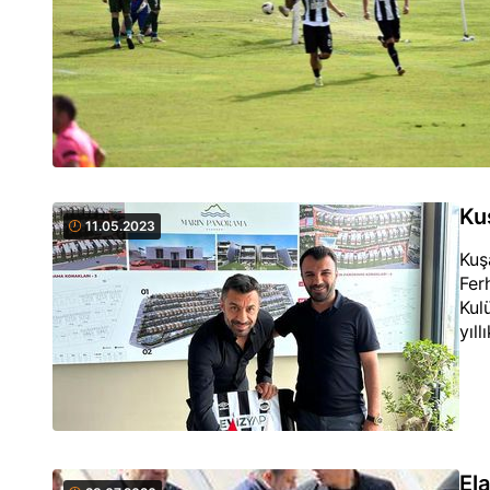
Ku
11.05.2023
Kuş
Fer
Kul
yıl
Ela