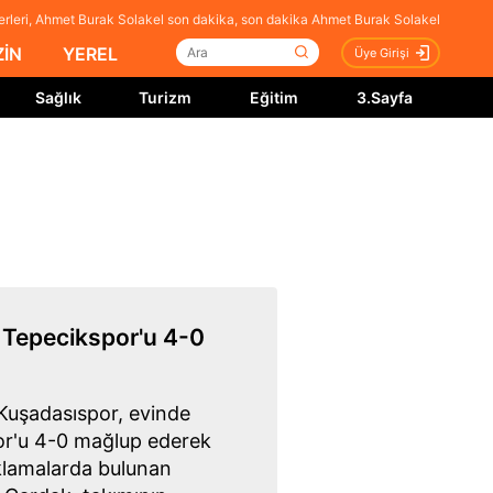
rleri, Ahmet Burak Solakel son dakika, son dakika Ahmet Burak Solakel
İN
YEREL
Üye Girişi
Sağlık
Turizm
Eğitim
3.Sayfa
Tepecikspor'u 4-0
Kuşadasıspor, evinde
or'u 4-0 mağlup ederek
çıklamalarda bulunan