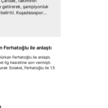
 Çardak, takımının
 getirerek, şampiyonluk
 belirtti. Kuşadasıspor
l ise oyuncularını tebrik
onuçlar alacaklarını
 Ferhatoğlu ile anlaştı
ürkan Ferhatoğlu ile anlaştı.
l lig hasretine son vermişti.
rak Solakel, Ferhatoğlu ile 1.5
ı