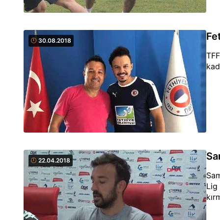
Fe
30.08.2018
TFF
kad
Sa
22.04.2018
Sam
Lig
kır