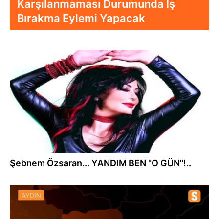
Karşılanmaması Durumunda İş
Bırakma Eylemi Yapacak
31.10.2022
Şebnem Özsaran... YANDIM BEN "O GÜN"!..
29.01.2021