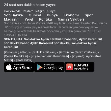
24 saat son dakika haber yayını
Hakkımızda
Reklam
İletişim
Künye
Son Dakika
Güncel
Dünya
Ekonomi
Spor
Magazin
Yerel
Politika
Namaz Vakitleri
SonDakika.com Haber Portalı 5846 sayılı Fikir ve Sanat Eserleri Kanunu'na
%100 uygun olarak yayınlanmaktadır. Haberlerin yeniden yayımı ve
herhangi bir ortamda basılması önceden yazılı izin gerektirir. 7.08.2026
12:35:43. #7.13#
SON DAKİKA:
Son dakika Aydın Karabulut haberleri, Aydın Karabulut
son dakika haber, Aydın Karabulut son dakika, son dakika Aydın
Karabulut
[Kullanım Şartları]
-
[Gizlilik Politikası]
-
[Gizlilik ve Çerez Politikası]
-
[Çerez Politikası]
-
[Kişisel Verilerin Korunması]
-
[Ziyaretçi Aydınlatma
Metni]
-
[Hata Bildir]