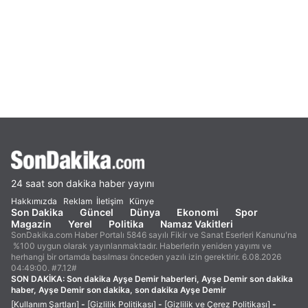
24 saat son dakika haber yayını
Hakkımızda
Reklam
İletişim
Künye
Son Dakika
Güncel
Dünya
Ekonomi
Spor
Magazin
Yerel
Politika
Namaz Vakitleri
SonDakika.com Haber Portalı 5846 sayılı Fikir ve Sanat Eserleri Kanunu'na
%100 uygun olarak yayınlanmaktadır. Haberlerin yeniden yayımı ve
herhangi bir ortamda basılması önceden yazılı izin gerektirir. 6.08.2026
04:49:00. #7.12#
SON DAKİKA:
Son dakika Ayşe Demir haberleri, Ayşe Demir son dakika
haber, Ayşe Demir son dakika, son dakika Ayşe Demir
[Kullanım Şartları]
-
[Gizlilik Politikası]
-
[Gizlilik ve Çerez Politikası]
-