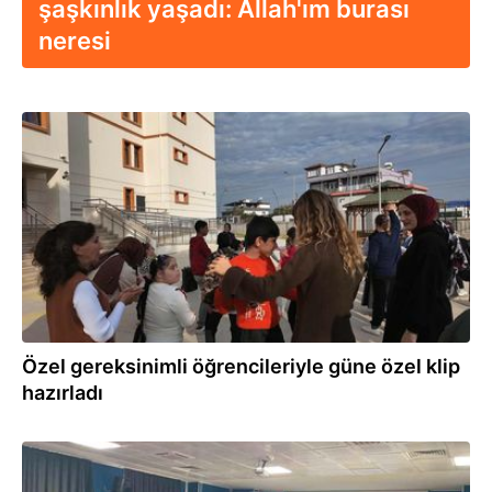
şaşkınlık yaşadı: Allah'ım burası
neresi
03.12.2025
Özel gereksinimli öğrencileriyle güne özel klip
hazırladı
03.09.2025