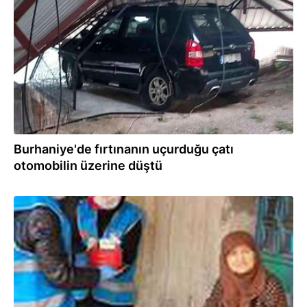
29.11.2021
Burhaniye'de fırtınanın uçurduğu çatı
otomobilin üzerine düştü
10.04.2020