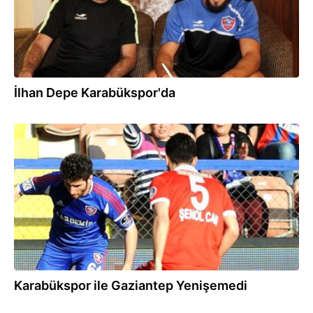
İlhan Depe Karabükspor'da
08.03.2015
Karabükspor ile Gaziantep Yenişemedi