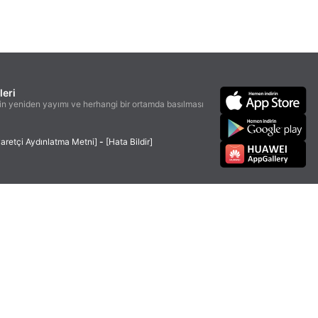
leri
n yeniden yayımı ve herhangi bir ortamda basılması
yaretçi Aydınlatma Metni]
-
[Hata Bildir]