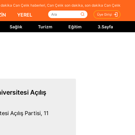
dakika Can Çelık haberleri, Can Çelık son dakika, son dakika Can Çelık
İN
YEREL
Üye Girişi
Sağlık
Turizm
Eğitim
3.Sayfa
versitesi Açılış
i Açılış Partisi, 11