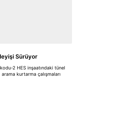
kleyişi Sürüyor
lkodu-2 HES inşaatındaki tünel
yi arama kurtarma çalışmaları