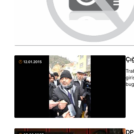
Çığ
12.01.2015
Tra
gir
bug
DP