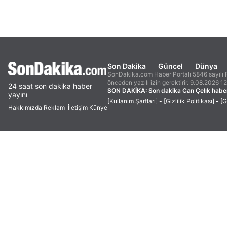
Son Dakika
Güncel
Dünya
SonDakika.com Haber Portalı 5846 sayılı F
önceden yazılı izin gerektirir. 9.08.2026 1
24 saat son dakika haber
SON DAKİKA:
Son dakika Can Çelık haber
yayını
[Kullanım Şartları]
-
[Gizlilik Politikası]
-
[G
Hakkımızda
Reklam
İletişim
Künye