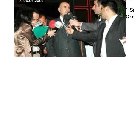
05.06.2007
1-S
Öze