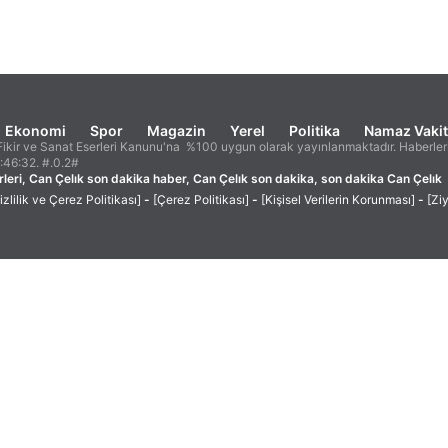
Ekonomi
Spor
Magazin
Yerel
Politika
Namaz Vakit
ikir ve Sanat Eserleri Kanunu'na %100 uygun olarak yayınlanmaktadır. Haberleri
2:46:32. #.0.2#
leri, Can Çelık son dakika haber, Can Çelık son dakika, son dakika Can Çelık
izlilik ve Çerez Politikası]
-
[Çerez Politikası]
-
[Kişisel Verilerin Korunması]
-
[Zi