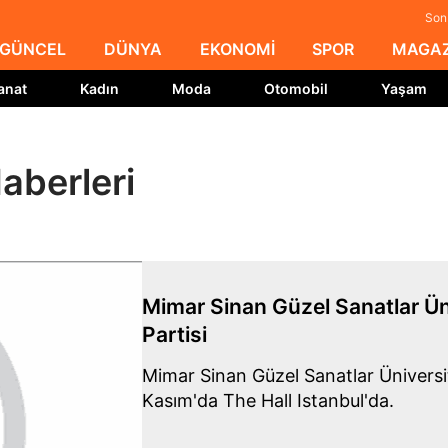
Son 
GÜNCEL
DÜNYA
EKONOMİ
SPOR
MAGAZ
anat
Kadın
Moda
Otomobil
Yaşam
aberleri
Mimar Sinan Güzel Sanatlar Üni
Partisi
Mimar Sinan Güzel Sanatlar Üniversites
Kasım'da The Hall Istanbul'da.