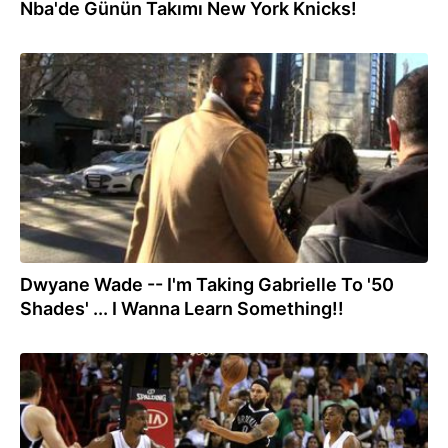
Nba'de Günün Takımı New York Knicks!
19.02.2015
Dwyane Wade -- I'm Taking Gabrielle To '50
Shades' ... I Wanna Learn Something!!
05.01.2015