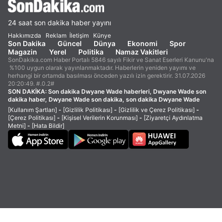
24 saat son dakika haber yayını
Hakkımızda
Reklam
İletişim
Künye
Son Dakika
Güncel
Dünya
Ekonomi
Spor
Magazin
Yerel
Politika
Namaz Vakitleri
SonDakika.com Haber Portalı 5846 sayılı Fikir ve Sanat Eserleri Kanunu'na
%100 uygun olarak yayınlanmaktadır. Haberlerin yeniden yayımı ve
herhangi bir ortamda basılması önceden yazılı izin gerektirir. 31.07.2026
20:20:49. #.0.2#
SON DAKİKA:
Son dakika Dwyane Wade haberleri, Dwyane Wade son
dakika haber, Dwyane Wade son dakika, son dakika Dwyane Wade
[Kullanım Şartları]
-
[Gizlilik Politikası]
-
[Gizlilik ve Çerez Politikası]
-
[Çerez Politikası]
-
[Kişisel Verilerin Korunması]
-
[Ziyaretçi Aydınlatma
Metni]
-
[Hata Bildir]