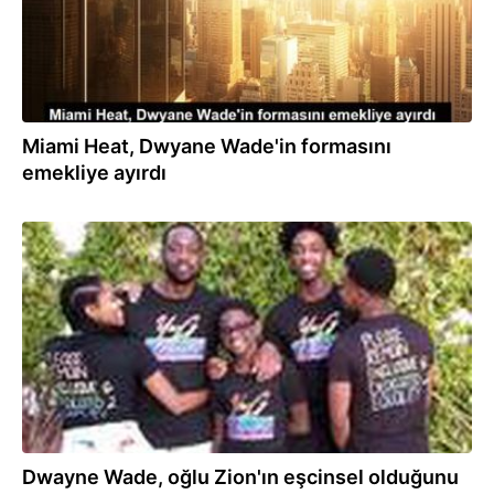
Miami Heat, Dwyane Wade'in formasını
emekliye ayırdı
12.02.2020
Dwayne Wade, oğlu Zion'ın eşcinsel olduğunu