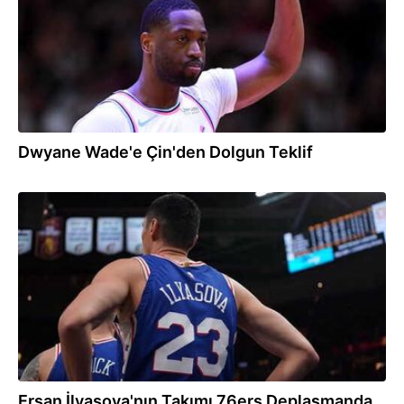
Dwyane Wade'e Çin'den Dolgun Teklif
11.03.2018
Ersan İlyasova'nın Takımı 76ers Deplasmanda