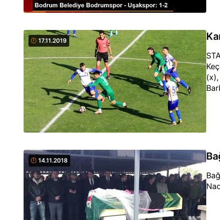
Ka
17.11.2019
STA
Keç
(x)
Bar
Ba
14.11.2018
Bağ
Nad