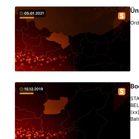
Üny
05.01.2021
Ord
Bo
15.12.2019
STA
BEL
(xx
Bat