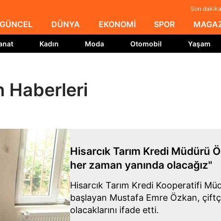
Son dakika
GÜNCEL
DÜNYA
EKONOMİ
SPOR
MAGAZ
anat
Kadın
Moda
Otomobil
Yaşam
 Haberleri
Hisarcık Tarım Kredi Müdürü Ö
her zaman yanında olacağız"
Hisarcık Tarım Kredi Kooperatifi Mü
başlayan Mustafa Emre Özkan, çiftç
olacaklarını ifade etti.