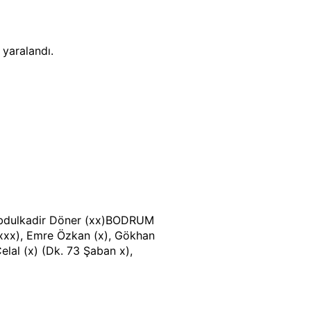
 yaralandı.
Abdulkadir Döner (xx)BODRUM
xxx), Emre Özkan (x), Gökhan
Celal (x) (Dk. 73 Şaban x),