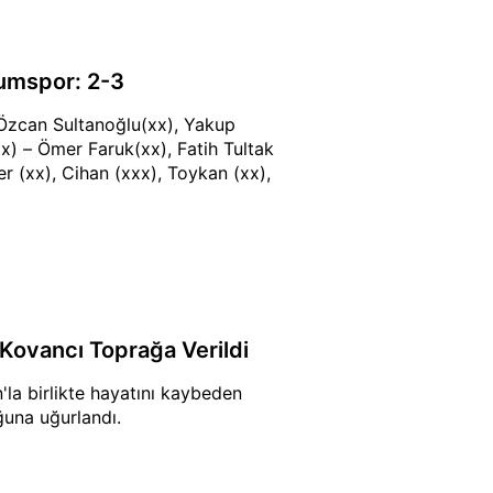
umspor: 2-3
Özcan Sultanoğlu(xx), Yakup
 – Ömer Faruk(xx), Fatih Tultak
er (xx), Cihan (xxx), Toykan (xx),
Kovancı Toprağa Verildi
la birlikte hayatını kaybeden
ğuna uğurlandı.