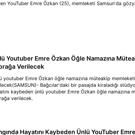
iren YouTuber Emre Özkan (25), memleketi Samsun'da gözyaş
lü Youtuber Emre Özkan Öğle Namazına Mütea
prağa Verilecek
ü youtuber Emre Özkan öğle namazına müteakip memleket
ilecek(SAMSUN)- Bağcılar'daki bir pasajda kiraladığı stüdy
atını kaybeden ünlü youtuber Emre Özkan öğle namazına 
rağa verilecek.
ngında Hayatını Kaybeden Ünlü YouTuber Emre