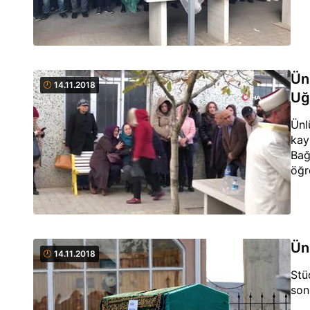
Ün
14.11.2018
Uğ
Ünl
kay
Bağ
öğr
Ün
14.11.2018
Stü
son