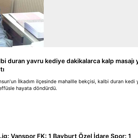
lbi duran yavru kediye dakikalarca kalp masajı y
tı
sun'un İlkadım ilçesinde mahallle bekçisi, kalbi duran kedi
effüsle hayata döndürdü.
 Lig: Vanspor FK: 1 Bayburt Özel İdare Spor: 1