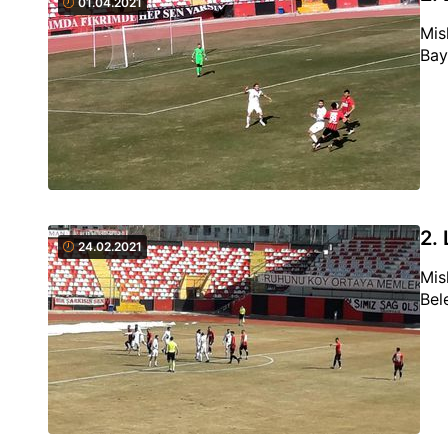
01.04.2021
Mis
Bay
2.
24.02.2021
Mis
Bel