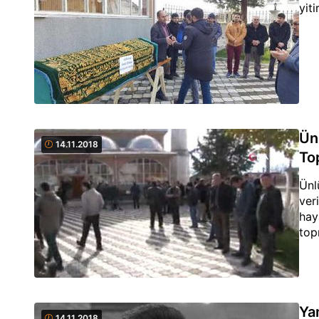
yit
Ün
14.11.2018
To
Ünl
ver
hay
top
Ya
14.11.2018