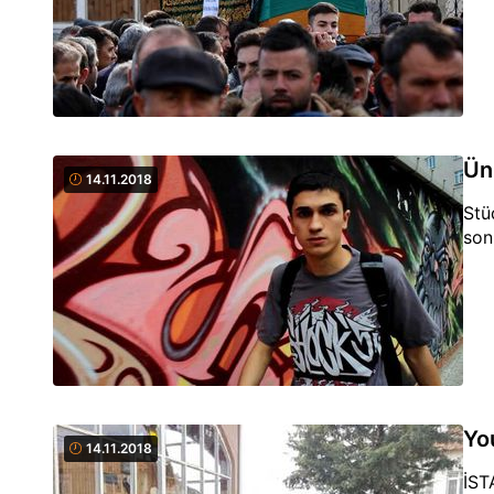
Ün
14.11.2018
Stü
son
Yo
14.11.2018
İST