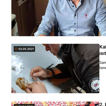
Ka
02.05.2021
ısıt
Sam
ten
2.