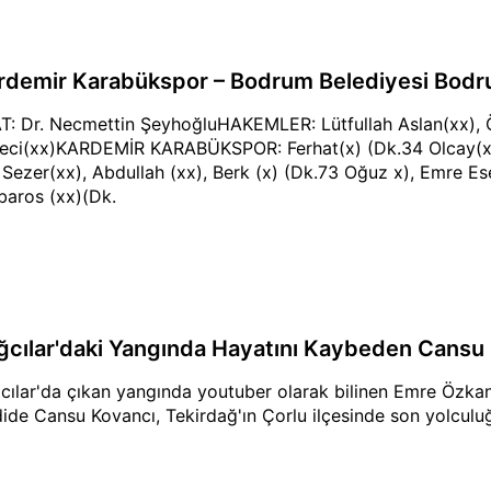
rdemir Karabükspor – Bodrum Belediyesi Bodr
T: Dr. Necmettin ŞeyhoğluHAKEMLER: Lütfullah Aslan(xx), 
eci(xx)KARDEMİR KARABÜKSPOR: Ferhat(x) (Dk.34 Olcay(xx)
, Sezer(xx), Abdullah (xx), Berk (x) (Dk.73 Oğuz x), Emre Es
baros (xx)(Dk.
ğcılar'daki Yangında Hayatını Kaybeden Cansu 
cılar'da çıkan yangında youtuber olarak bilinen Emre Özkan'
ide Cansu Kovancı, Tekirdağ'ın Çorlu ilçesinde son yolculu