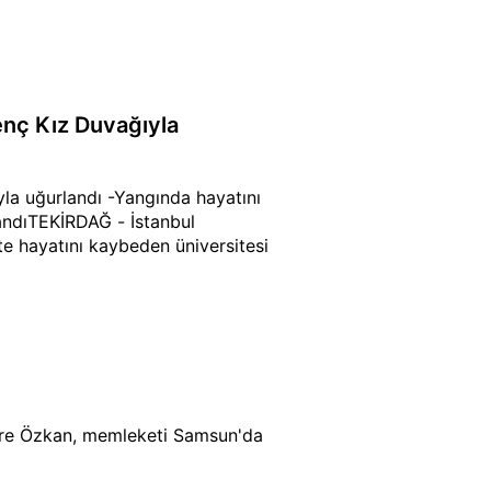
enç Kız Duvağıyla
la uğurlandı -Yangında hayatını
andıTEKİRDAĞ - İstanbul
te hayatını kaybeden üniversitesi
mre Özkan, memleketi Samsun'da