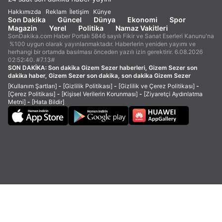
Hakkımızda
Reklam
İletişim
Künye
Son Dakika
Güncel
Dünya
Ekonomi
Spor
Magazin
Yerel
Politika
Namaz Vakitleri
SonDakika.com Haber Portalı 5846 sayılı Fikir ve Sanat Eserleri Kanunu'na
%100 uygun olarak yayınlanmaktadır. Haberlerin yeniden yayımı ve
herhangi bir ortamda basılması önceden yazılı izin gerektirir. 6.08.2026
02:52:40. #7.13#
SON DAKİKA:
Son dakika Gizem Sezer haberleri, Gizem Sezer son
dakika haber, Gizem Sezer son dakika, son dakika Gizem Sezer
[Kullanım Şartları]
-
[Gizlilik Politikası]
-
[Gizlilik ve Çerez Politikası]
-
[Çerez Politikası]
-
[Kişisel Verilerin Korunması]
-
[Ziyaretçi Aydınlatma
Metni]
-
[Hata Bildir]