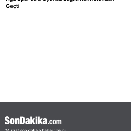
Geçti
24 saat son dakika haber yayını