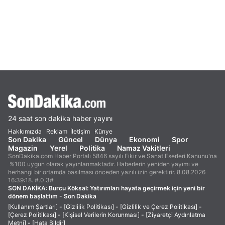
24 saat son dakika haber yayını
Hakkımızda
Reklam
İletişim
Künye
Son Dakika
Güncel
Dünya
Ekonomi
Spor
Magazin
Yerel
Politika
Namaz Vakitleri
SonDakika.com Haber Portalı 5846 sayılı Fikir ve Sanat Eserleri Kanunu'na
%100 uygun olarak yayınlanmaktadır. Haberlerin yeniden yayımı ve
herhangi bir ortamda basılması önceden yazılı izin gerektirir. 8.08.2026
16:39:18. #.0.3#
SON DAKİKA:
Burcu Köksal: Yatırımları hayata geçirmek için yeni bir
dönem başlattım - Son Dakika
[Kullanım Şartları]
-
[Gizlilik Politikası]
-
[Gizlilik ve Çerez Politikası]
-
[Çerez Politikası]
-
[Kişisel Verilerin Korunması]
-
[Ziyaretçi Aydınlatma
Metni]
-
[Hata Bildir]