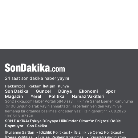
24 saat son dakika haber yayını
Hakkımızda
Reklam
İletişim
Künye
Son Dakika
Güncel
Dünya
Ekonomi
Spor
Magazin
Yerel
Politika
Namaz Vakitleri
SonDakika.com Haber Portalı 5846 sayılı Fikir ve Sanat Eserleri Kanunu'na
%100 uygun olarak yayınlanmaktadır. Haberlerin yeniden yayımı ve
herhangi bir ortamda basılması önceden yazılı izin gerektirir. 7.08.2026
10:05:16. #7.12#
SON DAKİKA:
Eşkıya Dünyaya Hükümdar Olmaz'ın Eniştesi Ödüle
Doymuyor - Son Dakika
[Kullanım Şartları]
-
[Gizlilik Politikası]
-
[Gizlilik ve Çerez Politikası]
-
[Çerez Politikası]
-
[Kişisel Verilerin Korunması]
-
[Ziyaretçi Aydınlatma