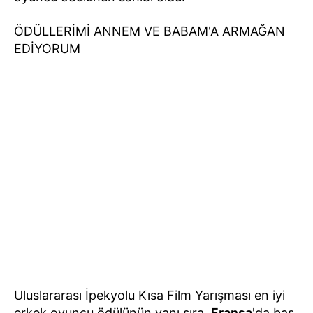
ÖDÜLLERİMİ ANNEM VE BABAM'A ARMAĞAN
EDİYORUM
Uluslararası İpekyolu Kısa Film Yarışması en iyi
erkek oyuncu ödülünün yanı sıra,
Fransa
'da baş