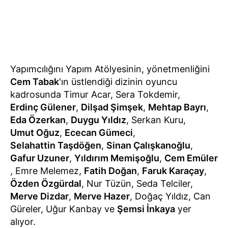
Yapımcılığını Yapım Atölyesinin, yönetmenliğini
Cem Tabak
'ın üstlendiği dizinin oyuncu
kadrosunda Timur Acar, Sera Tokdemir,
Erdinç Gülener
,
Dilşad Şimşek
,
Mehtap Bayrı
,
Eda Özerkan
,
Duygu Yıldız
, Serkan Kuru,
Umut Oğuz
,
Ececan Gümeci
,
Selahattin Taşdöğen
,
Sinan Çalışkanoğlu
,
Gafur Uzuner
,
Yıldırım Memişoğlu
,
Cem Emüler
, Emre Melemez,
Fatih Doğan
,
Faruk Karaçay
,
Özden Özgürdal
, Nur Tüzün, Seda Telciler,
Merve Dizdar
,
Merve Hazer
, Doğaç Yıldız, Can
Güreler, Uğur Kanbay ve
Şemsi İnkaya
yer
alıyor.