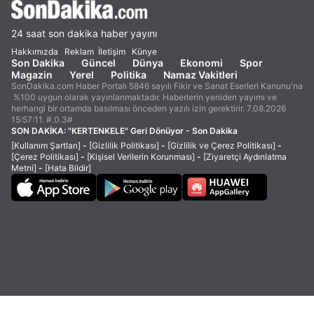
24 saat son dakika haber yayını
Hakkımızda
Reklam
İletişim
Künye
Son Dakika
Güncel
Dünya
Ekonomi
Spor
Magazin
Yerel
Politika
Namaz Vakitleri
SonDakika.com Haber Portalı 5846 sayılı Fikir ve Sanat Eserleri Kanunu'na
%100 uygun olarak yayınlanmaktadır. Haberlerin yeniden yayımı ve
herhangi bir ortamda basılması önceden yazılı izin gerektirir. 7.08.2026
15:57:11. #.0.3#
SON DAKİKA:
"KERTENKELE" Geri Dönüyor - Son Dakika
[Kullanım Şartları]
-
[Gizlilik Politikası]
-
[Gizlilik ve Çerez Politikası]
-
[Çerez Politikası]
-
[Kişisel Verilerin Korunması]
-
[Ziyaretçi Aydınlatma
Metni]
-
[Hata Bildir]