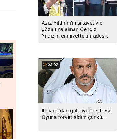
Aziz Yıldırım’ın şikayetiyle
gözaltına alınan Cengiz
Yıldız’ın emniyetteki ifadesi
ortaya çıktı
23:07
i
Italiano'dan galibiyetin şifresi:
Oyuna forvet aldım çünkü...