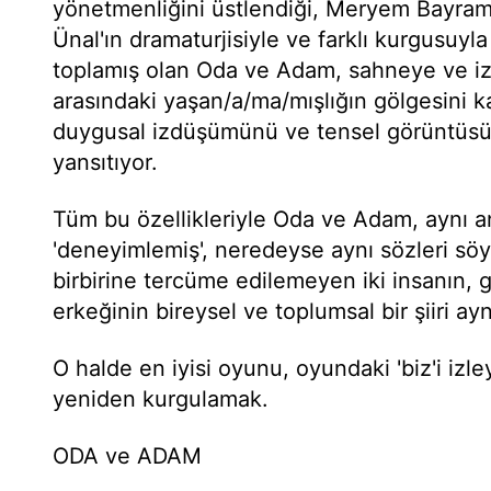
yönetmenliğini üstlendiği, Meryem Bayram'
Ünal'ın dramaturjisiyle ve farklı kurgusuyla
toplamış olan Oda ve Adam, sahneye ve iz
arasındaki yaşan/a/ma/mışlığın gölgesini k
duygusal izdüşümünü ve tensel görüntüsün
yansıtıyor.
Tüm bu özellikleriyle Oda ve Adam, aynı and
'deneyimlemiş', neredeyse aynı sözleri sö
birbirine tercüme edilemeyen iki insanın
erkeğinin bireysel ve toplumsal bir şiiri a
O halde en iyisi oyunu, oyundaki 'biz'i izl
yeniden kurgulamak.
ODA ve ADAM