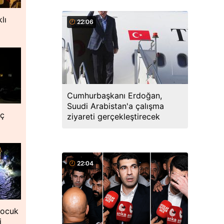
lı
22:06
Cumhurbaşkanı Erdoğan,
Suudi Arabistan'a çalışma
nç
ziyareti gerçekleştirecek
22:04
çocuk
i