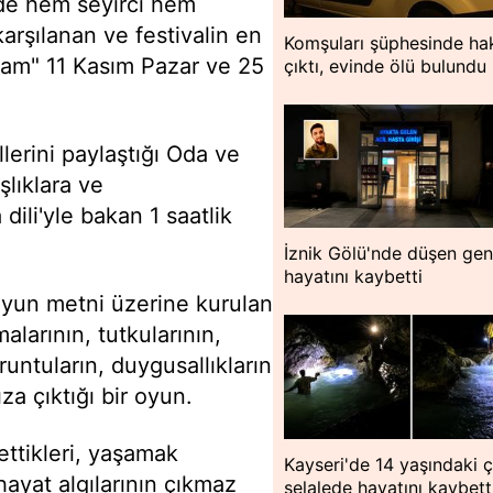
'nde hem seyirci hem
arşılanan ve festivalin en
Komşuları şüphesinde hak
Adam" 11 Kasım Pazar ve 25
çıktı, evinde ölü bulundu
lerini paylaştığı Oda ve
şlıklara ve
ili'yle bakan 1 saatlik
İznik Gölü'nde düşen ge
hayatını kaybetti
ı oyun metni üzerine kurulan
alarının, tutkularının,
runtuların, duygusallıkların
za çıktığı bir oyun.
ettikleri, yaşamak
Kayseri'de 14 yaşındaki 
 hayat algılarının çıkmaz
şelalede hayatını kaybett