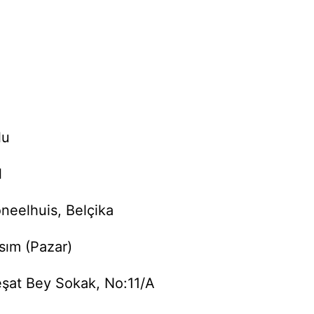
lu
l
oneelhuis, Belçika
asım (Pazar)
eşat Bey Sokak, No:11/A