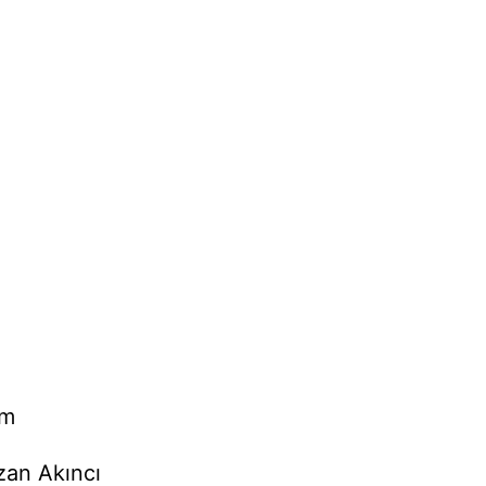
am
zan Akıncı