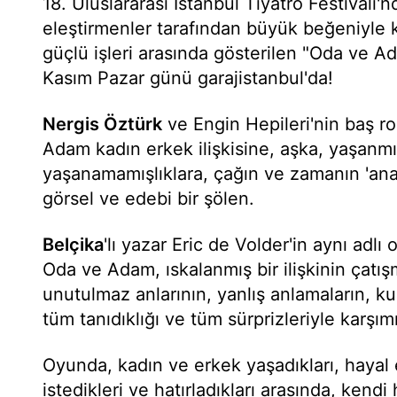
18. Uluslararası İstanbul Tiyatro Festivali
eleştirmenler tarafından büyük beğeniyle k
güçlü işleri arasında gösterilen "Oda ve 
Kasım Pazar günü garajistanbul'da!
Nergis Öztürk
ve Engin Hepileri'nin baş rol
Adam kadın erkek ilişkisine, aşka, yaşanmı
yaşanamamışlıklara, çağın ve zamanın 'ana d
görsel ve edebi bir şölen.
Belçika
'lı yazar Eric de Volder'in aynı adl
Oda ve Adam, ıskalanmış bir ilişkinin çatışm
unutulmaz anlarının, yanlış anlamaların, ku
tüm tanıdıklığı ve tüm sürprizleriyle karşımı
Oyunda, kadın ve erkek yaşadıkları, hayal 
istedikleri ve hatırladıkları arasında, kendi