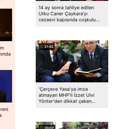
14 ay sonra tahliye edilen
Utku Caner Çaykara’yı
cezaevi kapısında coşkulu
kalabalık karşıladı
21:42
im
nında
'Çerçeve Yasa'ya imza
atmayan MHP'li İzzet Ulvi
Yönter'den dikkat çeken
paylaşım: Bir canım var...
reni
a
20:07