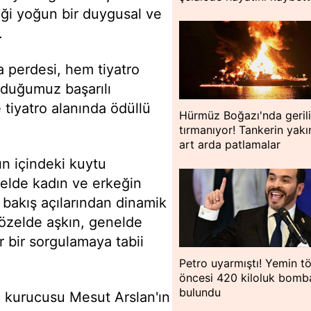
iği yoğun bir duygusal ve
.
a perdesi, hem tiyatro
lduğumuz başarılı
 tiyatro alanında ödüllü
Hürmüz Boğazı'nda geril
tırmanıyor! Tankerin yakı
art arda patlamalar
n içindeki kuytu
emelde kadın ve erkeğin
 bakış açılarından dinamik
 özelde aşkın, genelde
r bir sorgulamaya tabii
Petro uyarmıştı! Yemin tö
öncesi 420 kiloluk bomb
bulundu
n kurucusu Mesut Arslan'ın