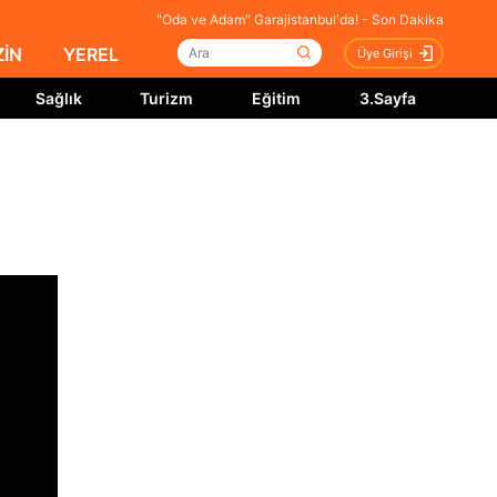
"Oda ve Adam" Garajistanbul'da! - Son Dakika
İN
YEREL
Üye Girişi
Sağlık
Turizm
Eğitim
3.Sayfa