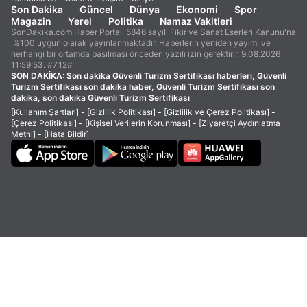
Son Dakika
Güncel
Dünya
Ekonomi
Spor
Magazin
Yerel
Politika
Namaz Vakitleri
SonDakika.com Haber Portalı 5846 sayılı Fikir ve Sanat Eserleri Kanunu'na
%100 uygun olarak yayınlanmaktadır. Haberlerin yeniden yayımı ve
herhangi bir ortamda basılması önceden yazılı izin gerektirir. 9.08.2026
11:59:53. #7.12#
SON DAKİKA:
Son dakika Güvenli Turizm Sertifikası haberleri, Güvenli
Turizm Sertifikası son dakika haber, Güvenli Turizm Sertifikası son
dakika, son dakika Güvenli Turizm Sertifikası
[Kullanım Şartları]
-
[Gizlilik Politikası]
-
[Gizlilik ve Çerez Politikası]
-
[Çerez Politikası]
-
[Kişisel Verilerin Korunması]
-
[Ziyaretçi Aydınlatma
Metni]
-
[Hata Bildir]