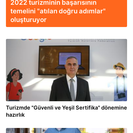
2022 turizminin başarısının
temelini "atılan doğru adımlar"
oluşturuyor
13.12.2021
Turizmde "Güvenli ve Yeşil Sertifika" dönemine
hazırlık