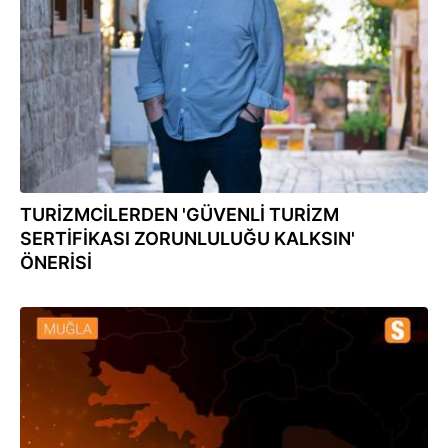
27.09.2021
TURİZMCİLERDEN 'GÜVENLİ TURİZM
SERTİFİKASI ZORUNLULUĞU KALKSIN'
ÖNERİSİ
18.08.2021