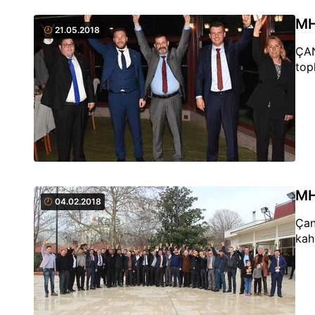
MH
21.05.2018
ÇAN
topl
MH
04.02.2018
Çan
kah