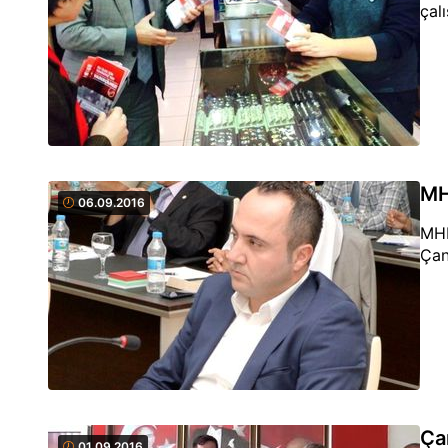
çal
MH
06.09.2016
MHP
Çan
Ça
01.09.2016