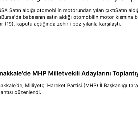
SA Satın aldığı otomobilin motorundan yılan çıktıSatın ald
tıBursa'da babasının satın aldığı otomobilin motor kısmına
ar (19), kaputu açtığında zehirli boz yılanla karşılaştı.
nakkale'de MHP Milletvekili Adaylarını Toplantıy
akkale’de, Milliyetçi Hareket Partisi (MHP) İl Başkanlığı tara
lantısı düzenlendi.