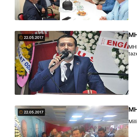
MH
22.05.2017
MHP
taz
MH
22.05.2017
Mil