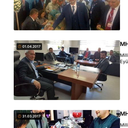
MH
01.04.2017
Mil
Eyü
MH
31.03.2017
Mil