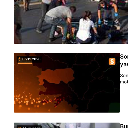
So
05.12.2020
ya
Son
mot
Bu