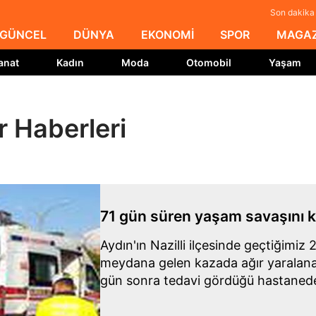
Son dakika 
GÜNCEL
DÜNYA
EKONOMİ
SPOR
MAGAZ
anat
Kadın
Moda
Otomobil
Yaşam
 Haberleri
71 gün süren yaşam savaşını k
Aydın'ın Nazilli ilçesinde geçtiğimiz 
meydana gelen kazada ağır yaralana
gün sonra tedavi gördüğü hastanede 