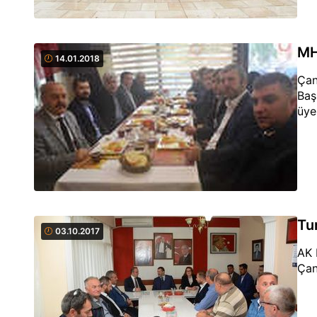
MH
14.01.2018
Çan
Baş
üyel
Tu
03.10.2017
AK 
Çan