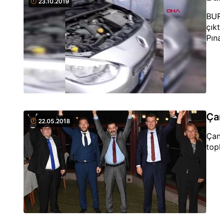
23.10.2019
BUR
çık
Pın
Ça
22.05.2018
Çan
top