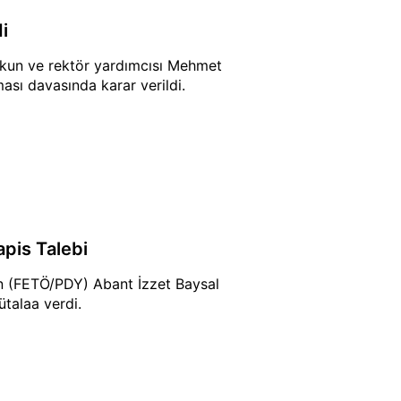
i
oşkun ve rektör yardımcısı Mehmet
sı davasında karar verildi.
apis Talebi
ın (FETÖ/PDY) Abant İzzet Baysal
ütalaa verdi.