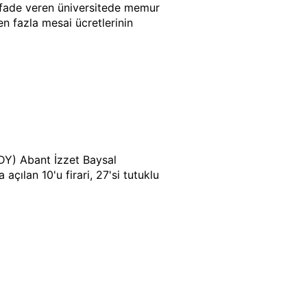
k ifade veren üniversitede memur
en fazla mesai ücretlerinin
PDY) Abant İzzet Baysal
çılan 10'u firari, 27'si tutuklu