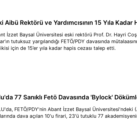
ki Aibü Rektörü ve Yardımcısının 15 Yıla Kadar 
nt İzzet Baysal Üniversitesi eski rektörü Prof. Dr. Hayri C
ar’ın tutuksuz yargılandığı FETÖ/PDY davasında mütalaasını
ikisi için de 15’er yıla kadar hapis cezası talep etti.
lu'da 77 Sanıklı Fetö Davasında 'Bylock' Döküml
U'da, FETÖ/PDY'nin Abant İzzet Baysal Üniversitesi'ndeki (
larında dava açılan 10'u firari, 23'ü tutuklu 77 akademisyen