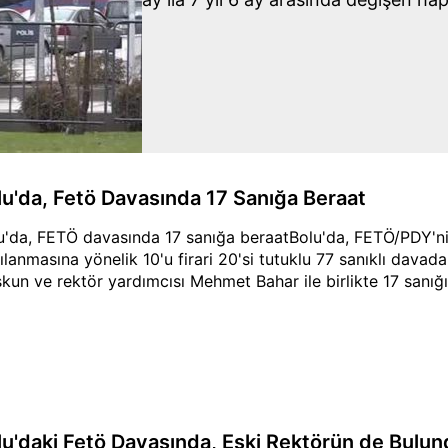
lu'da, Fetö Davasında 17 Sanığa Beraat
u'da, FETÖ davasında 17 sanığa beraatBolu'da, FETÖ/PDY'nin
ılanmasına yönelik 10'u firari 20'si tutuklu 77 sanıklı davada
kun ve rektör yardımcısı Mehmet Bahar ile birlikte 17 sanığın
lu'daki Fetö Davasında, Eski Rektörün de Bulu