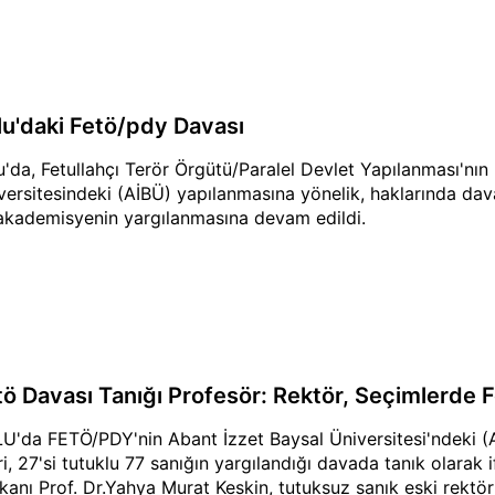
lu'daki Fetö/pdy Davası
u'da, Fetullahçı Terör Örgütü/Paralel Devlet Yapılanması'nı
versitesindeki (AİBÜ) yapılanmasına yönelik, haklarında dava a
akademisyenin yargılanmasına devam edildi.
tö Davası Tanığı Profesör: Rektör, Seçimlerde Fe
U'da FETÖ/PDY'nin Abant İzzet Baysal Üniversitesi'ndeki (A
ari, 27'si tutuklu 77 sanığın yargılandığı davada tanık olarak
kanı Prof. Dr.Yahya Murat Keskin, tutuksuz sanık eski rektör 