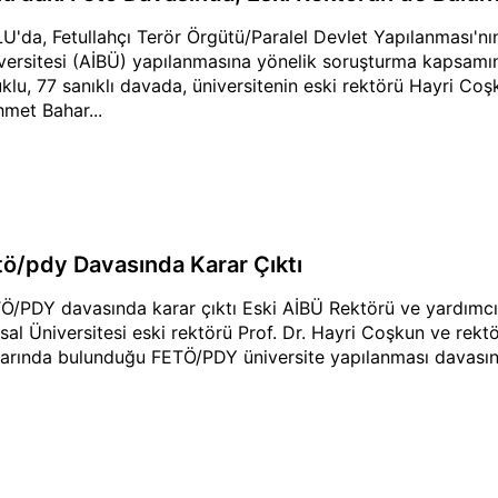
U'da, Fetullahçı Terör Örgütü/Paralel Devlet Yapılanması'n
versitesi (AİBÜ) yapılanmasına yönelik soruşturma kapsamınd
uklu, 77 sanıklı davada, üniversitenin eski rektörü Hayri Coş
met Bahar...
tö/pdy Davasında Karar Çıktı
Ö/PDY davasında karar çıktı Eski AİBÜ Rektörü ve yardımcı
sal Üniversitesi eski rektörü Prof. Dr. Hayri Coşkun ve rek
larında bulunduğu FETÖ/PDY üniversite yapılanması davasınd