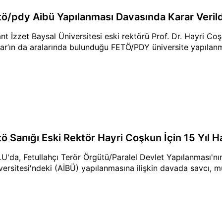
tö/pdy Aibü Yapılanması Davasında Karar Verild
nt İzzet Baysal Üniversitesi eski rektörü Prof. Dr. Hayri C
ar’ın da aralarında bulunduğu FETÖ/PDY üniversite yapılanma
tö Sanığı Eski Rektör Hayri Coşkun İçin 15 Yıl H
U'da, Fetullahçı Terör Örgütü/Paralel Devlet Yapılanması'n
versitesi'ndeki (AİBÜ) yapılanmasına ilişkin davada savcı, m