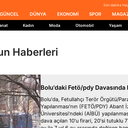
Son dakika Hay
GÜNCEL
DÜNYA
EKONOMİ
SPOR
MAGAZ
anat
Kadın
Moda
Otomobil
Yaşam
un Haberleri
Bolu'daki Fetö/pdy Davasında 
Bolu'da, Fetullahçı Terör Örgütü/Para
Yapılanması'nın (FETÖ/PDY) Abant İ
Üniversitesi'ndeki (AİBÜ) yapılanması
dava açılan 10'u firari, 20'si tutuklu 
ay ila 7 yıl 6 ay arasında değişen hapi