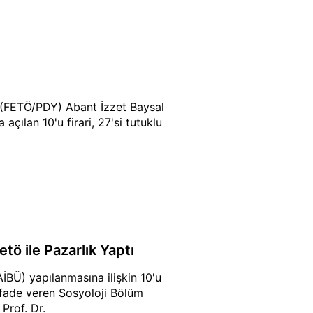
n (FETÖ/PDY) Abant İzzet Baysal
çılan 10'u firari, 27'si tutuklu
tö ile Pazarlık Yaptı
İBÜ) yapılanmasına ilişkin 10'u
 ifade veren Sosyoloji Bölüm
Prof. Dr.