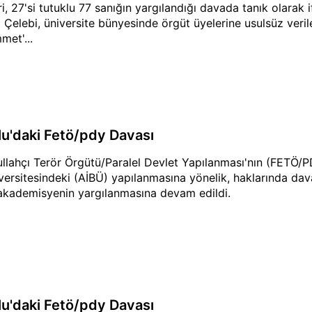
ari, 27'si tutuklu 77 sanığın yargılandığı davada tanık olara
l Çelebi, üniversite bünyesinde örgüt üyelerine usulsüz veril
met'...
lu'daki Fetö/pdy Davası
ullahçı Terör Örgütü/Paralel Devlet Yapılanması'nın (FETÖ/
versitesindeki (AİBÜ) yapılanmasına yönelik, haklarında dava a
akademisyenin yargılanmasına devam edildi.
lu'daki Fetö/pdy Davası