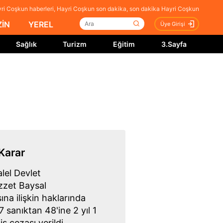
ri Coşkun haberleri, Hayri Coşkun son dakika, son dakika Hayri Coşkun
İN
YEREL
Üye Girişi
Sağlık
Turizm
Eğitim
3.Sayfa
Karar
lel Devlet
zzet Baysal
na ilişkin haklarında
77 sanıktan 48'ine 2 yıl 1
s cezası verildi.