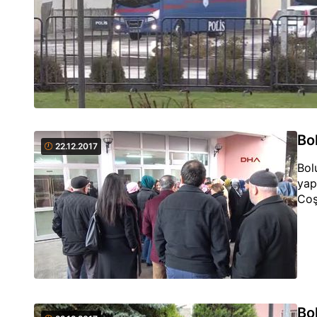
Bo
22.12.2017
Bol
yap
Coş
Bo