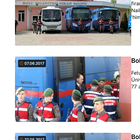
fir
Nai
'him
Bo
07.06.2017
Fet
Üni
77 
Bo
22.05.2017