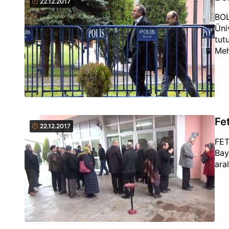
22.12.2017
BOL
Üni
tut
Meh
Fe
22.12.2017
FET
Bay
ara