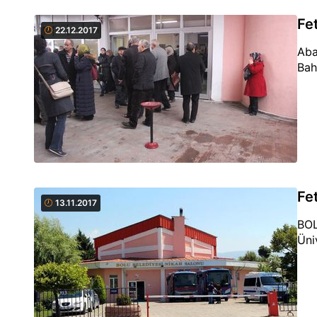
Fe
22.12.2017
Aba
Bah
Fe
13.11.2017
BOL
Üni