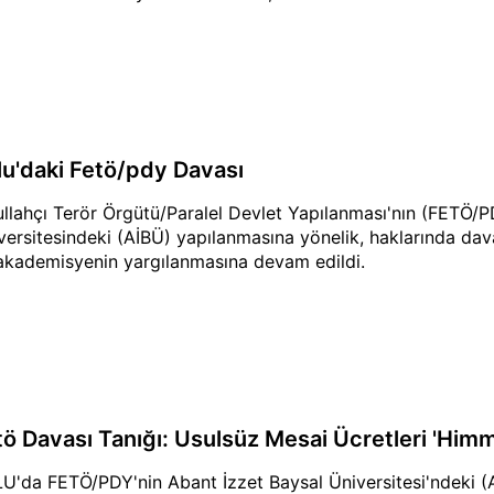
lu'daki Fetö/pdy Davası
ullahçı Terör Örgütü/Paralel Devlet Yapılanması'nın (FETÖ/
versitesindeki (AİBÜ) yapılanmasına yönelik, haklarında dava a
akademisyenin yargılanmasına devam edildi.
tö Davası Tanığı: Usulsüz Mesai Ücretleri 'Himm
U'da FETÖ/PDY'nin Abant İzzet Baysal Üniversitesi'ndeki (A