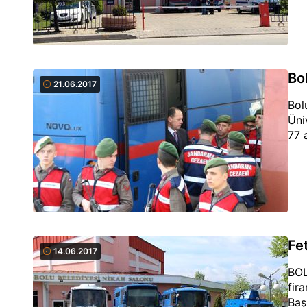
Bo
21.06.2017
Bol
Üni
77 
Fe
14.06.2017
BOL
fir
Baş