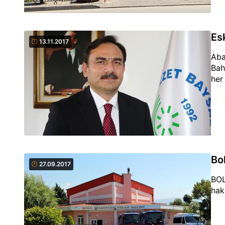
Es
13.11.2017
Aba
Bah
her 
Bo
27.09.2017
BOL
hak