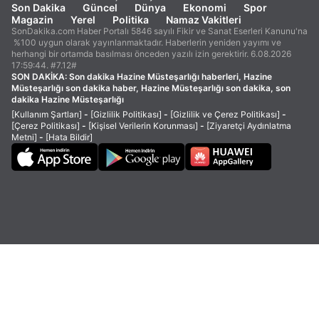
Son Dakika
Güncel
Dünya
Ekonomi
Spor
Magazin
Yerel
Politika
Namaz Vakitleri
SonDakika.com Haber Portalı 5846 sayılı Fikir ve Sanat Eserleri Kanunu'na
%100 uygun olarak yayınlanmaktadır. Haberlerin yeniden yayımı ve
herhangi bir ortamda basılması önceden yazılı izin gerektirir. 6.08.2026
17:59:44. #7.12#
SON DAKİKA:
Son dakika Hazine Müsteşarlığı haberleri, Hazine
Müsteşarlığı son dakika haber, Hazine Müsteşarlığı son dakika, son
dakika Hazine Müsteşarlığı
[Kullanım Şartları]
-
[Gizlilik Politikası]
-
[Gizlilik ve Çerez Politikası]
-
[Çerez Politikası]
-
[Kişisel Verilerin Korunması]
-
[Ziyaretçi Aydınlatma
Metni]
-
[Hata Bildir]