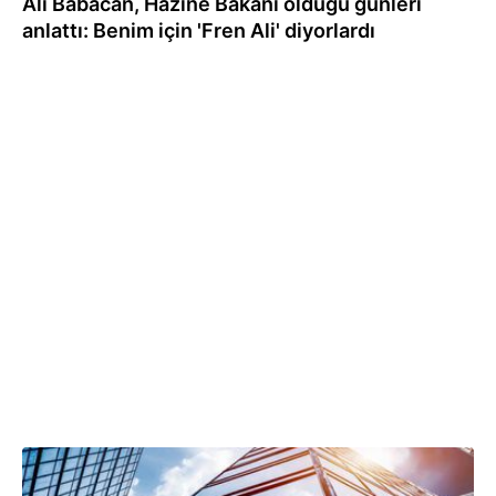
Ali Babacan, Hazine Bakanı olduğu günleri
anlattı: Benim için 'Fren Ali' diyorlardı
20.04.2021