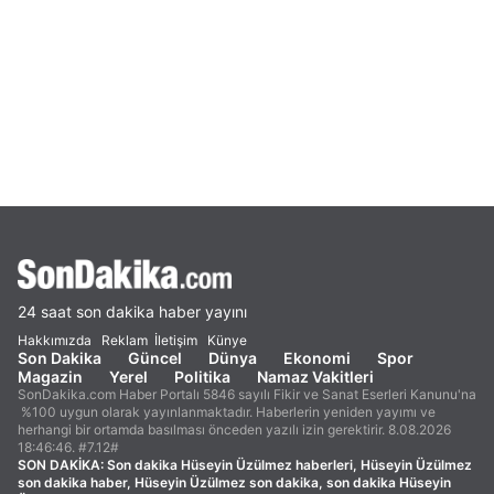
24 saat son dakika haber yayını
Hakkımızda
Reklam
İletişim
Künye
Son Dakika
Güncel
Dünya
Ekonomi
Spor
Magazin
Yerel
Politika
Namaz Vakitleri
SonDakika.com Haber Portalı 5846 sayılı Fikir ve Sanat Eserleri Kanunu'na
%100 uygun olarak yayınlanmaktadır. Haberlerin yeniden yayımı ve
herhangi bir ortamda basılması önceden yazılı izin gerektirir. 8.08.2026
18:46:46. #7.12#
SON DAKİKA:
Son dakika Hüseyin Üzülmez haberleri, Hüseyin Üzülmez
son dakika haber, Hüseyin Üzülmez son dakika, son dakika Hüseyin