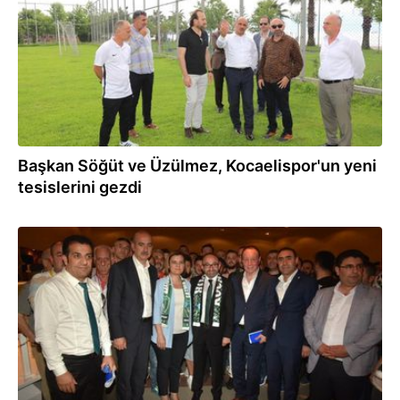
Başkan Söğüt ve Üzülmez, Kocaelispor'un yeni
tesislerini gezdi
14.06.2019