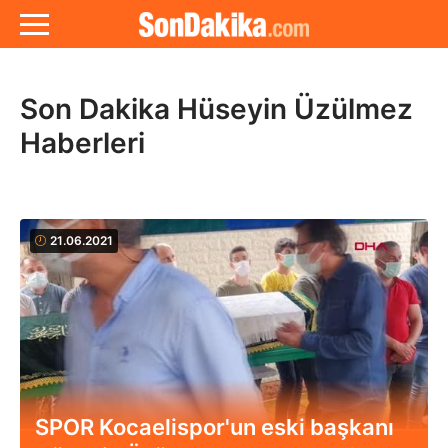
Son Dakika Hüseyin Üzülmez
Haberleri
21.06.2021
SPOR Kocaelispor'un eski başkanı