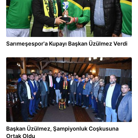
Sarımeşespor'a Kupayı Başkan Üzülmez Verdi
16.05.2018
Başkan Üzülmez, Şampiyonluk Coşkusuna
Ortak Oldu