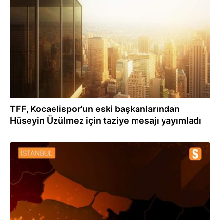
21.06.2021
TFF, Kocaelispor'un eski başkanlarından
Hüseyin Üzülmez için taziye mesajı yayımladı
21.06.2021