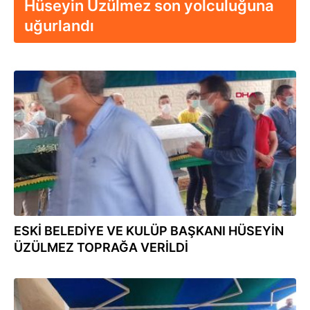
Hüseyin Üzülmez son yolculuğuna
uğurlandı
21.06.2021
ESKİ BELEDİYE VE KULÜP BAŞKANI HÜSEYİN
ÜZÜLMEZ TOPRAĞA VERİLDİ
21.06.2021