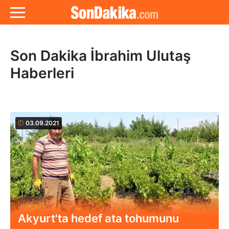
Son Dakika İbrahim Ulutaş
Haberleri
03.09.2021
Akyurt'ta hedef ata tohumunu