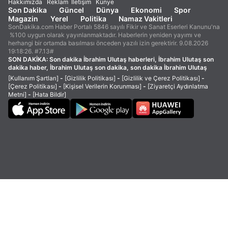
Hakkımızda
Reklam
İletişim
Künye
Son Dakika
Güncel
Dünya
Ekonomi
Spor
Magazin
Yerel
Politika
Namaz Vakitleri
SonDakika.com Haber Portalı 5846 sayılı Fikir ve Sanat Eserleri Kanunu'na
%100 uygun olarak yayınlanmaktadır. Haberlerin yeniden yayımı ve
herhangi bir ortamda basılması önceden yazılı izin gerektirir. 9.08.2026
19:18:26. #7.13#
SON DAKİKA:
Son dakika İbrahim Ulutaş haberleri, İbrahim Ulutaş son
dakika haber, İbrahim Ulutaş son dakika, son dakika İbrahim Ulutaş
[Kullanım Şartları]
-
[Gizlilik Politikası]
-
[Gizlilik ve Çerez Politikası]
-
[Çerez Politikası]
-
[Kişisel Verilerin Korunması]
-
[Ziyaretçi Aydınlatma
Metni]
-
[Hata Bildir]