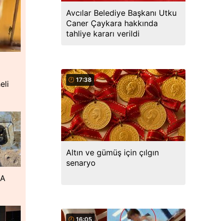
Avcılar Belediye Başkanı Utku
Caner Çaykara hakkında
tahliye kararı verildi
17:38
eli
Altın ve gümüş için çılgın
senaryo
DA
16:05