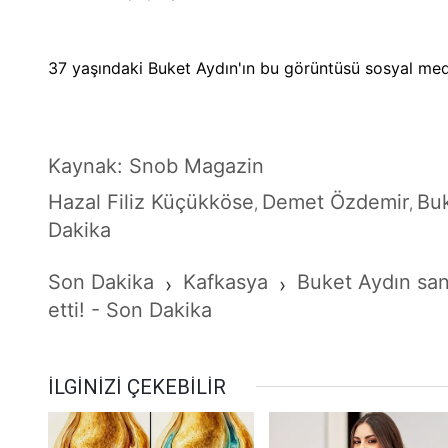
37 yaşındaki Buket Aydın'ın bu görüntüsü sosyal m
Kaynak: Snob Magazin
Hazal Filiz Küçükköse
Demet Özdemir
Bu
,
,
Dakika
Son Dakika
Kafkasya
Buket Aydın san
›
›
etti! - Son Dakika