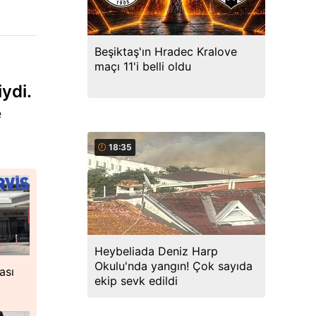
Beşiktaş'ın Hradec Kralove
maçı 11'i belli oldu
ydi.
e
18:35
Heybeliada Deniz Harp
Okulu'nda yangın! Çok sayıda
ası
ekip sevk edildi