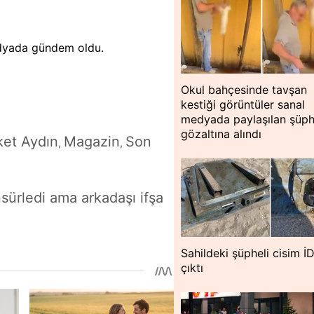
edyada gündem oldu.
Okul bahçesinde tavşan
kestiği görüntüler sanal
medyada paylaşılan şüph
gözaltına alındı
ket Aydın
Magazin
Son
,
,
sürledi ama arkadaşı ifşa
Sahildeki şüpheli cisim İ
çıktı