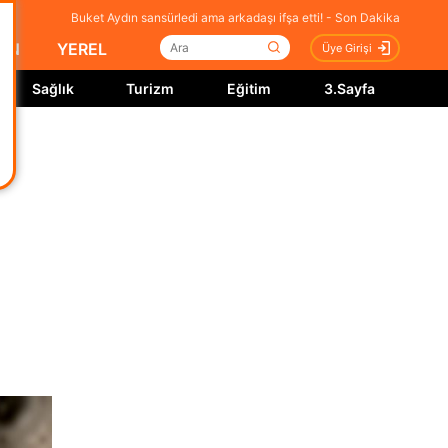
Buket Aydın sansürledi ama arkadaşı ifşa etti! - Son Dakika
İN
YEREL
Üye Girişi
Sağlık
Turizm
Eğitim
3.Sayfa