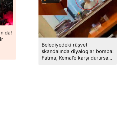
n'da!
ir
Belediyedeki rüşvet
skandalında diyaloglar bomba:
Fatma, Kemal’e karşı durursa...