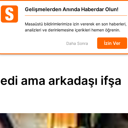
Gelişmelerden Anında Haberdar Olun!
GÜNCEL
DÜNYA
EKONOMİ
SPOR
MAGAZ
Masaüstü bildirimlerimize izin vererek en son haberleri,
anat
Kadın
Moda
Otomobil
Yaşam
analizleri ve derinlemesine içerikleri hemen öğrenin.
İzin Ver
Daha Sonra
edi ama arkadaşı ifşa