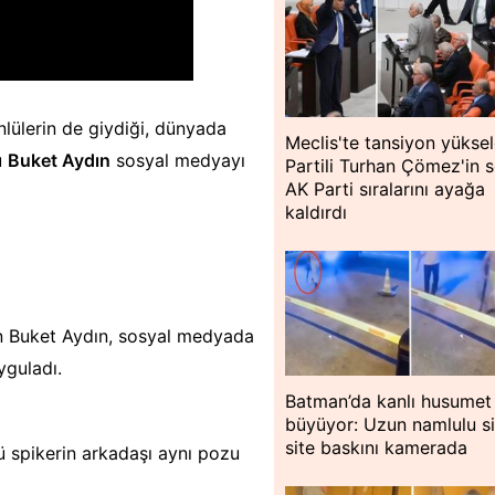
nlülerin de giydiği, dünyada
Meclis'te tansiyon yükseld
u
Buket Aydın
sosyal medyayı
Partili Turhan Çömez'in s
AK Parti sıralarını ayağa
kaldırdı
en Buket Aydın, sosyal medyada
yguladı.
Batman’da kanlı husumet
büyüyor: Uzun namlulu si
site baskını kamerada
 spikerin arkadaşı aynı pozu