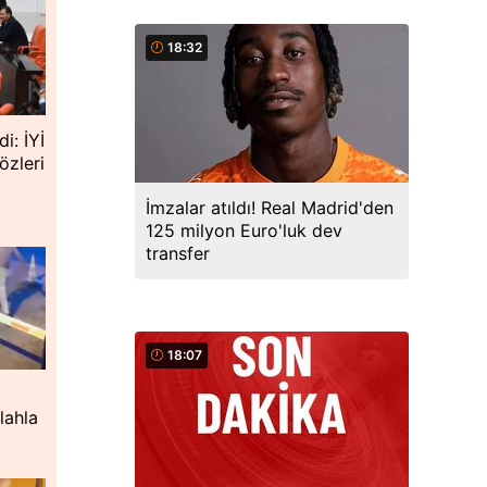
18:32
i: İYİ
özleri
İmzalar atıldı! Real Madrid'den
125 milyon Euro'luk dev
transfer
18:07
lahla