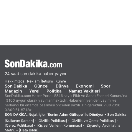
24 saat son dakika haber yayını
Hakkımızda
Reklam
İletişim
Künye
Son Dakika
Güncel
Dünya
Ekonomi
Spor
Magazin
Yerel
Politika
Namaz Vakitleri
SonDakika.com Haber Portalı 5846 sayılı Fikir ve Sanat Eserleri Kanunu'na
%100 uygun olarak yayınlanmaktadır. Haberlerin yeniden yayımı ve
herhangi bir ortamda basılması önceden yazılı izin gerektirir. 7.08.2026
02:09:51. #7.12#
SON DAKİKA:
Nejat İşler 'Benim Adım Gültepe' İle Dönüyor - Son Dakika
[Kullanım Şartları]
-
[Gizlilik Politikası]
-
[Gizlilik ve Çerez Politikası]
-
[Çerez Politikası]
-
[Kişisel Verilerin Korunması]
-
[Ziyaretçi Aydınlatma
Metni]
-
[Hata Bildir]