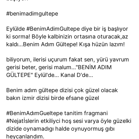
#benimadimgultepe
Eylülde #BenimAdimGultepe diye bir iş başlıyor
ki sorma! Böyle kalbinizin ortasına oturacak,az
kaldı...Benim Adım Gültepe! Kışa hüzün lazım!
biliyorum, ilerisi uçurum fakat sen, yürü yavrum
gerisi beter, gerisi malum..."BENİM ADIM
GÜLTEPE" Eylül'de... Kanal D'de...
Benim adım gültepe dizisi çok güzel olacak
bakın izmir dizisi birde efsane güzel
#BenimAdımGueltepe tanitim fragmani
#Nejatİslerin etkiliyci hoş sesi varya öyle güzelki
dizide oynamadıgı halde oynuyormuş gıbı
heycanlandım.