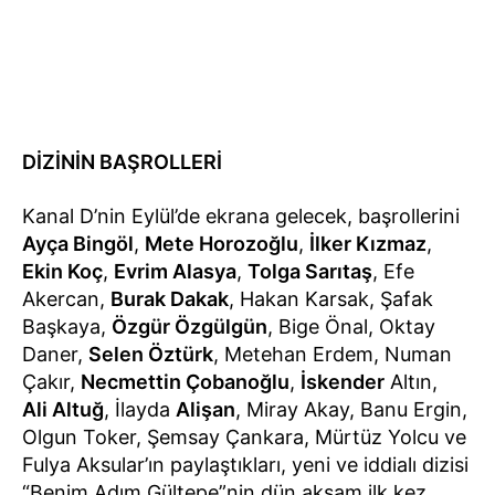
DİZİNİN BAŞROLLERİ
Kanal D’nin Eylül’de ekrana gelecek, başrollerini
Ayça Bingöl
,
Mete Horozoğlu
,
İlker Kızmaz
,
Ekin Koç
,
Evrim Alasya
,
Tolga Sarıtaş
, Efe
Akercan,
Burak Dakak
, Hakan Karsak, Şafak
Başkaya,
Özgür Özgülgün
, Bige Önal, Oktay
Daner,
Selen Öztürk
, Metehan Erdem, Numan
Çakır,
Necmettin Çobanoğlu
,
İskender
Altın,
Ali Altuğ
, İlayda
Alişan
, Miray Akay, Banu Ergin,
Olgun Toker, Şemsay Çankara, Mürtüz Yolcu ve
Fulya Aksular’ın paylaştıkları, yeni ve iddialı dizisi
“Benim Adım Gültepe”nin dün akşam ilk kez