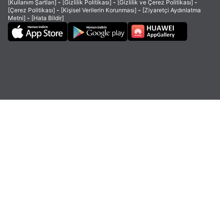
[Kullanım Şartları]
-
[Gizlilik Politikası]
-
[Gizlilik ve Çerez Politikası]
-
[Çerez Politikası]
-
[Kişisel Verilerin Korunması]
-
[Ziyaretçi Aydınlatma
Metni]
-
[Hata Bildir]