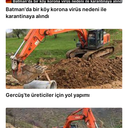
Batman'da bir köy korona virüs nedeni ile
karantinaya alındı
17.04.2020
Gercüş'te üreticiler için yol yapımı
16.04.2020