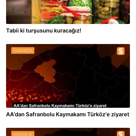
Tabii ki turşusunu kuracağız!
15.09.2020
AA'dan Safranbolu Kaymakamı Türköz'e ziyaret
15.09.2020