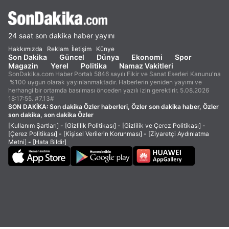
24 saat son dakika haber yayını
Hakkımızda
Reklam
İletişim
Künye
Son Dakika
Güncel
Dünya
Ekonomi
Spor
Magazin
Yerel
Politika
Namaz Vakitleri
SonDakika.com Haber Portalı 5846 sayılı Fikir ve Sanat Eserleri Kanunu'na
%100 uygun olarak yayınlanmaktadır. Haberlerin yeniden yayımı ve
herhangi bir ortamda basılması önceden yazılı izin gerektirir. 5.08.2026
18:17:55. #7.13#
SON DAKİKA:
Son dakika Özler haberleri, Özler son dakika haber, Özler
son dakika, son dakika Özler
[Kullanım Şartları]
-
[Gizlilik Politikası]
-
[Gizlilik ve Çerez Politikası]
-
[Çerez Politikası]
-
[Kişisel Verilerin Korunması]
-
[Ziyaretçi Aydınlatma
Metni]
-
[Hata Bildir]