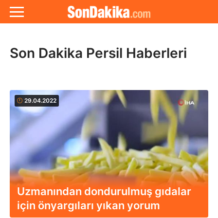
Son Dakika Persil Haberleri
29.04.2022
Uzmanından dondurulmuş gıdalar
için önyargıları yıkan yorum