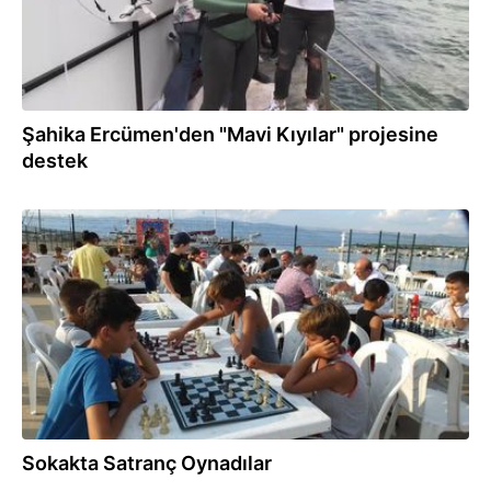
Şahika Ercümen'den "Mavi Kıyılar" projesine
destek
12.09.2018
Sokakta Satranç Oynadılar