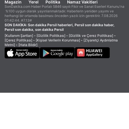
Magazin
Yerel
Politika
Namaz Vakitleri
SonDakika.com Haber Portalı 5846 sayılı Fikir ve Sanat Eserleri Kanunu'na
%100 uygun olarak yayınlanmaktadır. Haberlerin yeniden yayımı ve
herhangi bir ortamda basılması önceden yazılı izin gerektirir. 7.08.2026
01:42:44. #7.13#
SON DAKİKA:
Son dakika Persil haberleri, Persil son dakika haber,
Persil son dakika, son dakika Persil
[Kullanım Şartları]
-
[Gizlilik Politikası]
-
[Gizlilik ve Çerez Politikası]
-
[Çerez Politikası]
-
[Kişisel Verilerin Korunması]
-
[Ziyaretçi Aydınlatma
Metni]
-
[Hata Bildir]