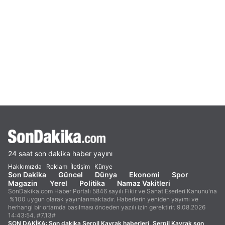
24 saat son dakika haber yayını
Hakkımızda
Reklam
İletişim
Künye
Son Dakika
Güncel
Dünya
Ekonomi
Spor
Magazin
Yerel
Politika
Namaz Vakitleri
SonDakika.com Haber Portalı 5846 sayılı Fikir ve Sanat Eserleri Kanunu'na
%100 uygun olarak yayınlanmaktadır. Haberlerin yeniden yayımı ve
herhangi bir ortamda basılması önceden yazılı izin gerektirir. 9.08.2026
14:43:54. #7.13#
SON DAKİKA:
Son dakika Serpil Kavrak haberleri, Serpil Kavrak son