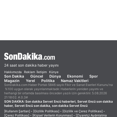
24 saat son dakika haber yayını
Hakkımızda
Reklam
İletişim
Künye
Son Dakika
Güncel
Dünya
Ekonomi
Spor
Magazin
Yerel
Politika
Namaz Vakitleri
SonDakika.com Haber Portalı 5846 sayılı Fikir ve Sanat Eserleri Kanunu'na
%100 uygun olarak yayınlanmaktadır. Haberlerin yeniden yayımı ve
herhangi bir ortamda basılması önceden yazılı izin gerektirir. 5.08.2026
21:18:02. #.0.3#
SON DAKİKA:
Son dakika Servet Encü haberleri, Servet Encü son dakika
haber, Servet Encü son dakika, son dakika Servet Encü
[Kullanım Şartları]
-
[Gizlilik Politikası]
-
[Gizlilik ve Çerez Politikası]
-
[Çerez Politikası]
-
[Kişisel Verilerin Korunması]
-
[Ziyaretçi Aydınlatma