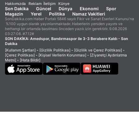
Hakkımızda
Reklam
İletişim
Künye
Son Dakika
Güncel
Dünya
Ekonomi
Spor
Magazin
Yerel
Politika
Namaz Vakitleri
SonDakika.com Haber Portalı 5846 sayılı Fikir ve Sanat Eserleri Kanunu'na
%100 uygun olarak yayınlanmaktadır. Haberlerin yeniden yayımı ve
herhangi bir ortamda basılması önceden yazılı izin gerektirir. 9.08.2026
03:27:08. #7.12#
SON DAKİKA:
Amedspor, Bandırmaspor ile 3-3 Berabere Kaldı - Son
Dakika
[Kullanım Şartları]
-
[Gizlilik Politikası]
-
[Gizlilik ve Çerez Politikası]
-
[Çerez Politikası]
-
[Kişisel Verilerin Korunması]
-
[Ziyaretçi Aydınlatma
Metni]
-
[Hata Bildir]