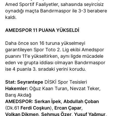
Amed Sportif Faaliyetler, sahasında seyircisiz
oynadığı maçta Bandırmaspor ile 3-3 berabere
kaldı.
AMEDSPOR 11 PUANA YÜKSELDİ
Daha önce son 16 turuna yükselmeyi
garantileyen Spor Toto 2. Lig ekibi Amedspor
puanını 11'e yükseltirken, aynı ligde mücadele
eden ve grupta iddiası olmayan Bandırmaspor
ise 4 puanla 3. sıradaki yerini korudu.
Stat:
Seyrantepe
DİSKİ Spor Tesisleri
Hakemler:
Oğuz Kaan Turan, Nevzat Teker,
Barış Akdağ
AMEDSPOR:
Serkan İpek
,
Abdullah Çoban
(Dk.61
Ferdi Coşkun
),
Ercan Çapar
,
Volkan Dikmen
,
Şehmus Özer
,
Yusuf Yağmur
,