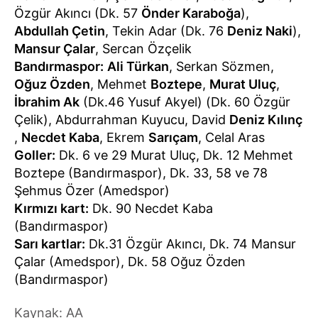
Özgür Akıncı (Dk. 57
Önder Karaboğa
),
Abdullah Çetin
, Tekin Adar (Dk. 76
Deniz Naki
),
Mansur Çalar
, Sercan Özçelik
Bandırmaspor:
Ali Türkan
, Serkan Sözmen,
Oğuz Özden
, Mehmet
Boztepe
,
Murat Uluç
,
İbrahim Ak
(Dk.46 Yusuf Akyel) (Dk. 60 Özgür
Çelik), Abdurrahman Kuyucu, David
Deniz Kılınç
,
Necdet Kaba
, Ekrem
Sarıçam
, Celal Aras
Goller:
Dk. 6 ve 29 Murat Uluç, Dk. 12 Mehmet
Boztepe (Bandırmaspor), Dk. 33, 58 ve 78
Şehmus Özer (Amedspor)
Kırmızı kart:
Dk. 90 Necdet Kaba
(Bandırmaspor)
Sarı kartlar:
Dk.31 Özgür Akıncı, Dk. 74 Mansur
Çalar (Amedspor), Dk. 58 Oğuz Özden
(Bandırmaspor)
Kaynak: AA