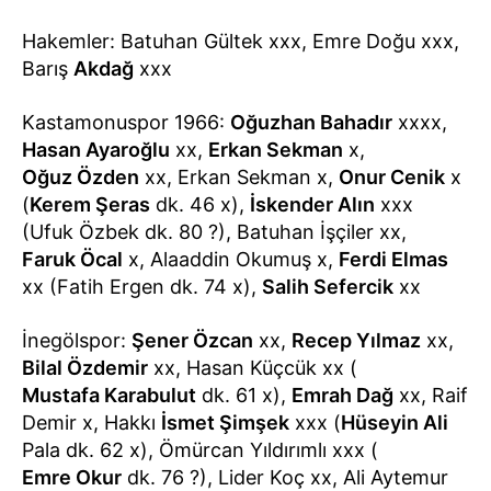
Hakemler: Batuhan Gültek xxx, Emre Doğu xxx,
Barış
Akdağ
xxx
Kastamonuspor 1966:
Oğuzhan Bahadır
xxxx,
Hasan Ayaroğlu
xx,
Erkan Sekman
x,
Oğuz Özden
xx, Erkan Sekman x,
Onur Cenik
x
(
Kerem Şeras
dk. 46 x),
İskender Alın
xxx
(Ufuk Özbek dk. 80 ?), Batuhan İşçiler xx,
Faruk Öcal
x, Alaaddin Okumuş x,
Ferdi Elmas
xx (Fatih Ergen dk. 74 x),
Salih Sefercik
xx
İnegölspor:
Şener Özcan
xx,
Recep Yılmaz
xx,
Bilal Özdemir
xx, Hasan Küçcük xx (
Mustafa Karabulut
dk. 61 x),
Emrah Dağ
xx, Raif
Demir x, Hakkı
İsmet Şimşek
xxx (
Hüseyin Ali
Pala dk. 62 x), Ömürcan Yıldırımlı xxx (
Emre Okur
dk. 76 ?), Lider Koç xx, Ali Aytemur