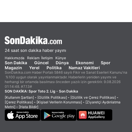
24 saat son dakika haber yayını
Hakkımızda
Reklam
İletişim
Künye
Son Dakika
Güncel
Dünya
Ekonomi
Spor
Magazin
Yerel
Politika
Namaz Vakitleri
SonDakika.com Haber Portalı 5846 sayılı Fikir ve Sanat Eserleri Kanunu'na
%100 uygun olarak yayınlanmaktadır. Haberlerin yeniden yayımı ve
herhangi bir ortamda basılması önceden yazılı izin gerektirir. 9.08.2026
01:14:48. #7.13#
SON DAKİKA:
Spor Toto 2. Lig - Son Dakika
[Kullanım Şartları]
-
[Gizlilik Politikası]
-
[Gizlilik ve Çerez Politikası]
-
[Çerez Politikası]
-
[Kişisel Verilerin Korunması]
-
[Ziyaretçi Aydınlatma
Metni]
-
[Hata Bildir]