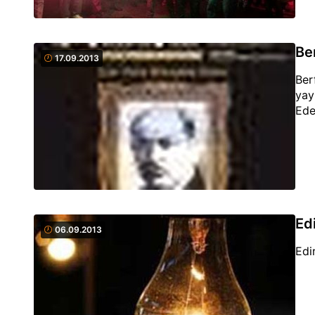
Be
17.09.2013
Ber
yay
Ede
Edi
06.09.2013
Edi