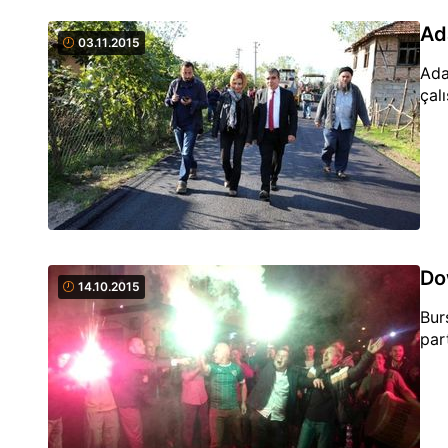
Ad
03.11.2015
Ada
çal
Do
14.10.2015
Bur
part