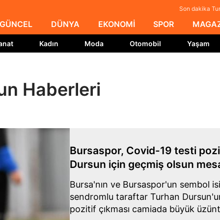
Son dakika Tur
GÜNCEL
DÜNYA
EKONOMİ
SPOR
MAGAZ
anat
Kadın
Moda
Otomobil
Yaşam
un Haberleri
Bursaspor, Covid-19 testi pozi
Dursun için geçmiş olsun mesa
Bursa'nın ve Bursaspor'un sembol i
sendromlu taraftar Turhan Dursun'un
pozitif çıkması camiada büyük üzünt