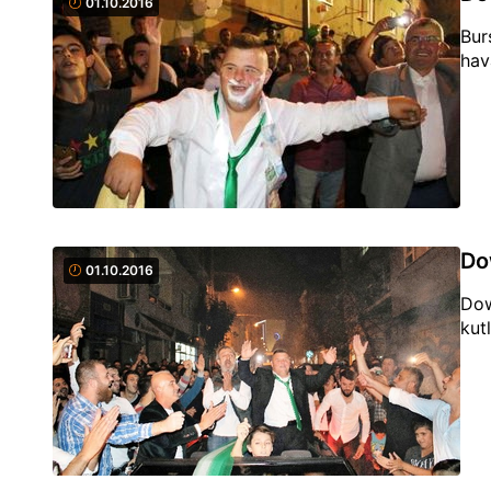
01.10.2016
Bur
hav
Do
01.10.2016
Dow
kut