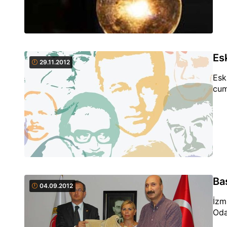
Es
29.11.2012
Esk
cum
Ba
04.09.2012
İzm
Oda