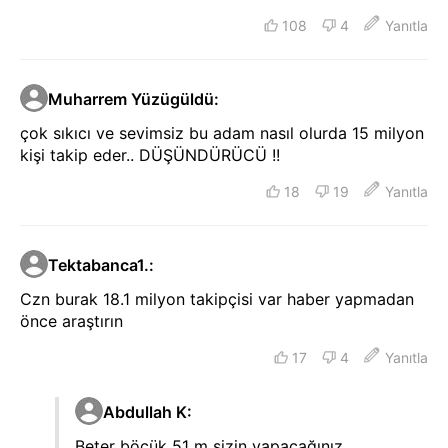
108
4
Yanıtla
Muharrem Yüzügüldü
:
çok sıkıcı ve sevimsiz bu adam nasıl olurda 15 milyon
kişi takip eder.. DÜŞÜNDÜRÜCÜ !!
18
19
Yanıtla
Tektabanca1.
:
Czn burak 18.1 milyon takipçisi var haber yapmadan
önce araştırın
17
4
Yanıtla
Abdullah K
:
Beter böcük 51 m sizin yapacağınız