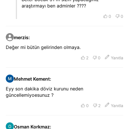
araştırmayı ben adminler ????
0
0
merzis
:
Değer mi bütün gelirinden olmaya.
2
0
Yanıtla
Mehmet Kement
:
Eyy son dakika döviz kurunu neden
güncellemiyoesunuz ?
0
2
Yanıtla
Osman Korkmaz
: