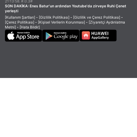
21:13:58. #.0.3#
SON DAKİKA:
Enes Batur'un ardından Youtube'da zirveye Ruhi Çenet
yerleşti
[Kullanım Şartları]
-
[Gizlilik Politikası]
-
[Gizlilik ve Çerez Politikası]
-
[Çerez Politikası]
-
[Kişisel Verilerin Korunması]
-
[Ziyaretçi Aydınlatma
Metni]
-
[Hata Bildir]