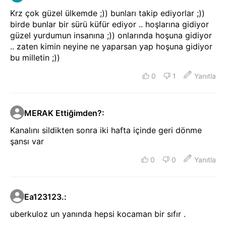
Krz çok güzel ülkemde ;)) bunları takip ediyorlar ;))
birde bunlar bir sürü küfür ediyor .. hoşlarına gidiyor
güzel yurdumun insanına ;)) onlarında hoşuna gidiyor
.. zaten kimin neyine ne yaparsan yap hoşuna gidiyor
bu milletin ;))
0
1
Yanıtla
MERAK Ettiğimden?
:
Kanalını sildikten sonra iki hafta içinde geri dönme
şansı var
0
0
Yanıtla
Ea123123.
:
uberkuloz un yanında hepsi kocaman bir sıfır .