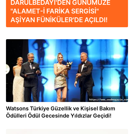
DARÜLBEDAYİ'DEN GÜNÜMÜZE
"ALAMET-İ FARİKA SERGİSİ"
AŞİYAN FÜNİKÜLER'DE AÇILDI!
16.06.2022
Watsons Türkiye Güzellik ve Kişisel Bakım
Ödülleri Ödül Gecesinde Yıldızlar Geçidi!