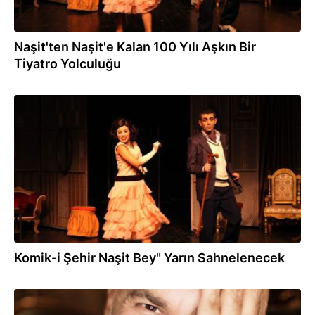
Naşit'ten Naşit'e Kalan 100 Yılı Aşkın Bir
Tiyatro Yolculuğu
03.01.2017
Komik-i Şehir Naşit Bey" Yarın Sahnelenecek
22.12.2016