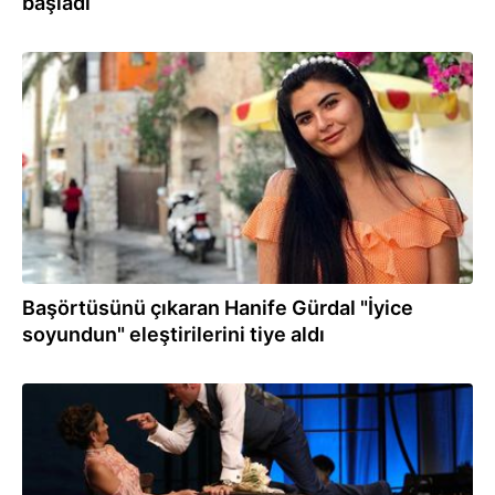
başladı
04.09.2019
Başörtüsünü çıkaran Hanife Gürdal "İyice
soyundun" eleştirilerini tiye aldı
09.01.2018