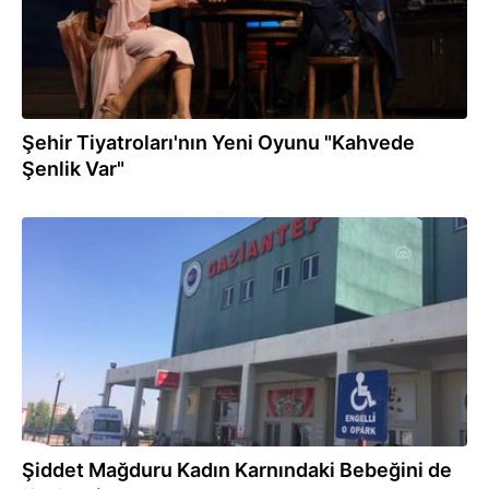
Şehir Tiyatroları'nın Yeni Oyunu "Kahvede
Şenlik Var"
09.11.2017
Şiddet Mağduru Kadın Karnındaki Bebeğini de