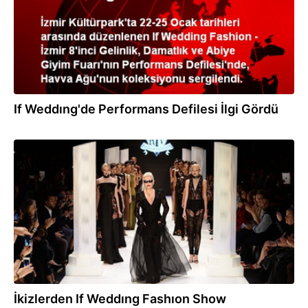
If Weddıng'de Performans Defilesi İlgi Gördü
19.01.2014
İkizlerden If Weddıng Fashıon Show