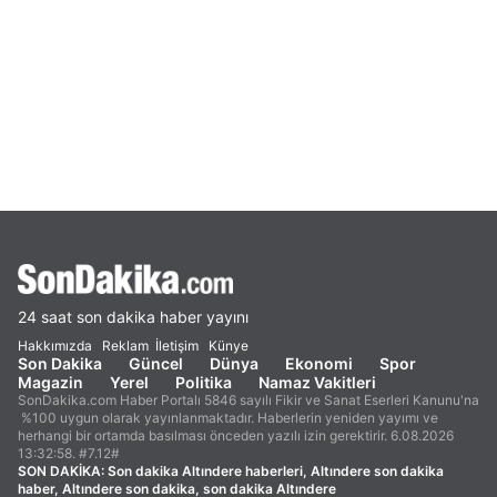
24 saat son dakika haber yayını
Hakkımızda
Reklam
İletişim
Künye
Son Dakika
Güncel
Dünya
Ekonomi
Spor
Magazin
Yerel
Politika
Namaz Vakitleri
SonDakika.com Haber Portalı 5846 sayılı Fikir ve Sanat Eserleri Kanunu'na
%100 uygun olarak yayınlanmaktadır. Haberlerin yeniden yayımı ve
herhangi bir ortamda basılması önceden yazılı izin gerektirir. 6.08.2026
13:32:58. #7.12#
SON DAKİKA:
Son dakika Altındere haberleri, Altındere son dakika
haber, Altındere son dakika, son dakika Altındere