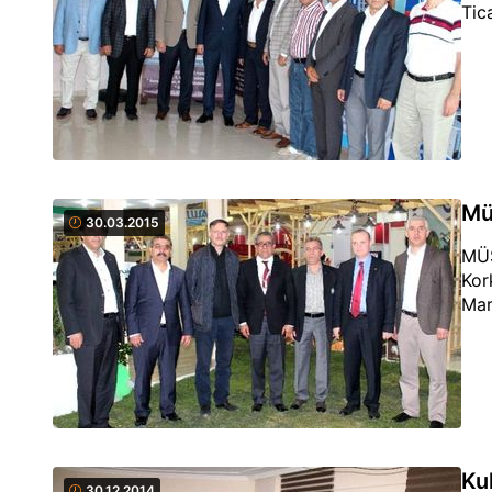
Tic
Mü
30.03.2015
MÜS
Kor
Mar
Ku
30.12.2014