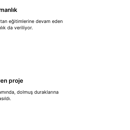
manlık
ktan eğitimlerine devam eden
k da veriliyor.
en proje
amında, dolmuş duraklarına
sıldı.