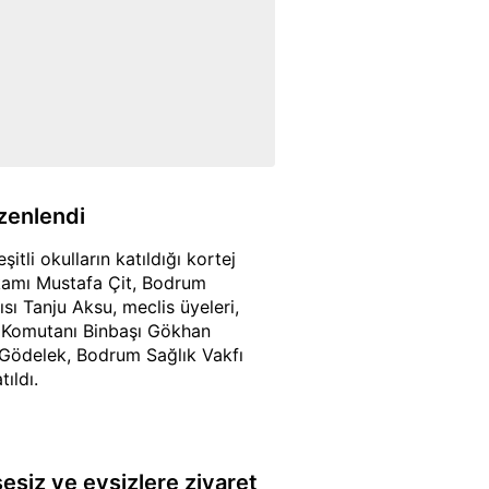
üzenlendi
li okulların katıldığı kortej
akamı Mustafa Çit, Bodrum
ı Tanju Aksu, meclis üyeleri,
a Komutanı Binbaşı Gökhan
 Gödelek, Bodrum Sağlık Vakfı
ıldı.
siz ve evsizlere ziyaret