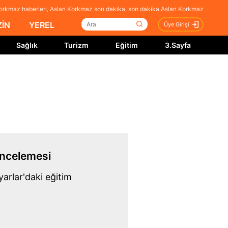
orkmaz haberleri, Aslan Korkmaz son dakika, son dakika Aslan Korkmaz
İN
YEREL
Üye Girişi
Sağlık
Turizm
Eğitim
3.Sayfa
İncelemesi
arlar'daki eğitim