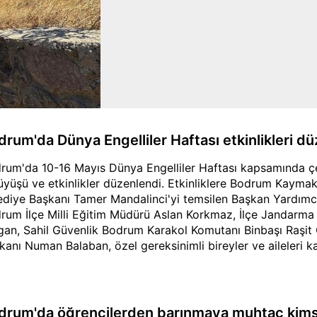
drum'da Dünya Engelliler Haftası etkinlikleri d
rum'da 10-16 Mayıs Dünya Engelliler Haftası kapsamında çeşit
üyüşü ve etkinlikler düzenlendi. Etkinliklere Bodrum Kaym
ediye Başkanı Tamer Mandalinci'yi temsilen Başkan Yardımcıs
rum İlçe Milli Eğitim Müdürü Aslan Korkmaz, İlçe Jandarm
gan, Sahil Güvenlik Bodrum Karakol Komutanı Binbaşı Raşit
kanı Numan Balaban, özel gereksinimli bireyler ve aileleri kat
drum'da öğrencilerden barınmaya muhtaç kimse