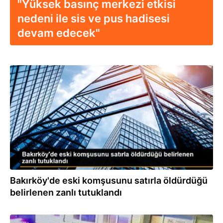
"Yüksek basınç merkezi etkisi
nedeni ile sis ve pus hadisesi
devam edecek"
26.09.2022
Bakırköy'de eski komşusunu satırla öldürdüğü
belirlenen zanlı tutuklandı