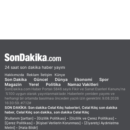
24 saat son dakika haber yayını
Hakkımızda
Reklam
İletişim
Künye
Son Dakika
Güncel
Dünya
Ekonomi
Spor
Magazin
Yerel
Politika
Namaz Vakitleri
SonDakika.com Haber Portalı 5846 sayılı Fikir ve Sanat Eserleri Kanunu'na
%100 uygun olarak yayınlanmaktadır. Haberlerin yeniden yayımı ve
herhangi bir ortamda basılması önceden yazılı izin gerektirir. 9.08.2026
16:30:59. #7.12#
SON DAKİKA:
Son dakika Celal Kılıç haberleri, Celal Kılıç son dakika
haber, Celal Kılıç son dakika, son dakika Celal Kılıç
[Kullanım Şartları]
-
[Gizlilik Politikası]
-
[Gizlilik ve Çerez Politikası]
-
[Çerez Politikası]
-
[Kişisel Verilerin Korunması]
-
[Ziyaretçi Aydınlatma
Metni]
-
[Hata Bildir]