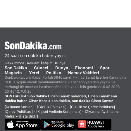
24 saat son dakika haber yayını
Hakkımızda
Reklam
İletişim
Künye
Son Dakika
Güncel
Dünya
Ekonomi
Spor
Magazin
Yerel
Politika
Namaz Vakitleri
SonDakika.com Haber Portalı 5846 sayılı Fikir ve Sanat Eserleri Kanunu'na
%100 uygun olarak yayınlanmaktadır. Haberlerin yeniden yayımı ve
herhangi bir ortamda basılması önceden yazılı izin gerektirir. 6.08.2026
20:45:12. #.0.2#
SON DAKİKA:
Son dakika Cihan Kansız haberleri, Cihan Kansız son
dakika haber, Cihan Kansız son dakika, son dakika Cihan Kansız
[Kullanım Şartları]
-
[Gizlilik Politikası]
-
[Gizlilik ve Çerez Politikası]
-
[Çerez Politikası]
-
[Kişisel Verilerin Korunması]
-
[Ziyaretçi Aydınlatma
Metni]
-
[Hata Bildir]