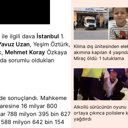
ile ilgili dava
İstanbul
1.
Yavuz Uzan
, Yeşim Öztürk,
Klima dış ünitesinden ele
k,
Mehmet Koray
Özkaya
akımına kapılan 4 yaşınd
Miraç öldü: 1 tutuklama
nda sorumlu oldukları
erde sonuçlandı. Mahkeme
daresine 16 milyar 800
Alkollü sürücünün oyunu
ortaya çıkınca polislere 
lyar 788 milyon 395 bin 627
yağdırdı
r 588 milyon 642 bin 154