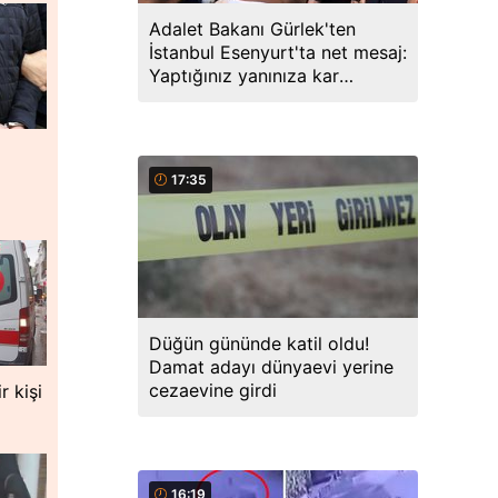
Adalet Bakanı Gürlek'ten
İstanbul Esenyurt'ta net mesaj:
Yaptığınız yanınıza kar
kalmayacak, peşinizdeyiz
17:35
Düğün gününde katil oldu!
Damat adayı dünyaevi yerine
cezaevine girdi
r kişi
16:19