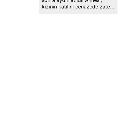
sonra aydınlatıldı! Annesi,
kızının katilini cenazede zaten
söylemiş