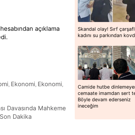
 hesabından açıklama
Skandal olay! Sırf çarşafl
kadını su parkından kovd
di.
omi
Ekonomi
Ekonomi
,
,
,
Camide hutbe dinlemeye
cemaate imamdan sert te
Böyle devam ederseniz
ineceğim
kası Davasında Mahkeme
- Son Dakika