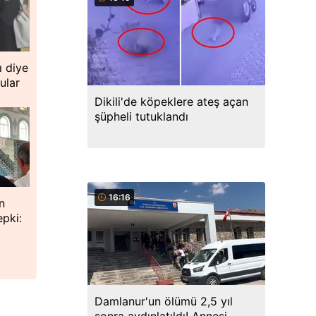
ı diye
ular
Dikili'de köpeklere ateş açan
şüpheli tutuklandı
16:16
n
pki:
Damlanur'un ölümü 2,5 yıl