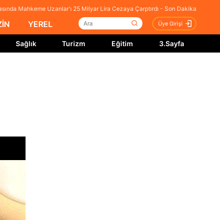
asında Mahkeme Uzanlar'ı 25 Milyar Lira Cezaya Çarptırdı - Son Dakika
İN
YEREL
Üye Girişi
Sağlık
Turizm
Eğitim
3.Sayfa