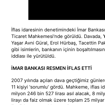
İflas idaresinin denetimindeki İmar Bankası 
Ticaret Mahkemesi'nde görüldü. Davada,
Yaşar Avni Güral, Erol Hürbaş, Tacettin Pa
gibi isimlerin, bankanın içinin boşaltılması
iddiası ile yürütüldü.
İMAR BANKASI RESMEN İFLAS ETTİ
2007 yılında açılan dava geçtiğimiz günl
11 kişiyi 'sorumlu' gördü. Mahkeme, iflas i
milyon 246 bin 527 lirası asıl alacak, 8 mi
lirayı da faiz olmak üzere toplam 25 milya