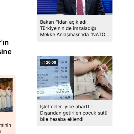
Bakan Fidan açıkladı!
Türkiye'nin de imzaladığı
Mekke Anlaşması'nda "NATO"
detayı
'ın
sine
20:08
İşletmeler iyice abarttı:
Dışarıdan getirilen çocuk sütü
bile hesaba eklendi
minin
ı