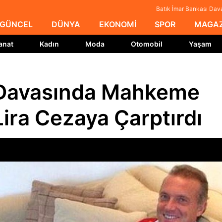
Batık İmar Bankası Dav
GÜNCEL
DÜNYA
EKONOMİ
SPOR
MAGAZ
anat
Kadın
Moda
Otomobil
Yaşam
ı Davasında Mahkeme
Lira Cezaya Çarptırdı