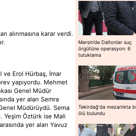
an alınmasına karar verdi.
r.
Mersin’de Daltonlar suç
örgütüne operasyon: 6
tutuklama
l ve Erol Hürbaş, İmar
görev yapıyordu. Mehmet
nkası Genel Müdür
asında yer alan Semra
Tekirdağ'da mezarlıkta bi
n Genel Müdürüydü. Sema
ölü bulundu
ı. Yeşim Öztürk ise Mali
 arasında yer alan Yavuz