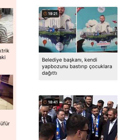
19:21
ktrik
aki
Belediye başkanı, kendi
yapbozunu bastırıp çocuklara
dağıttı
18:41
küfür