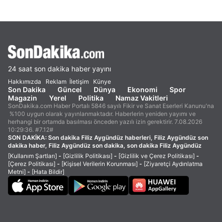
24 saat son dakika haber yayını
Hakkımızda
Reklam
İletişim
Künye
Son Dakika
Güncel
Dünya
Ekonomi
Spor
Magazin
Yerel
Politika
Namaz Vakitleri
SonDakika.com Haber Portalı 5846 sayılı Fikir ve Sanat Eserleri Kanunu'na
%100 uygun olarak yayınlanmaktadır. Haberlerin yeniden yayımı ve
herhangi bir ortamda basılması önceden yazılı izin gerektirir. 7.08.2026
10:29:36. #7.12#
SON DAKİKA:
Son dakika Filiz Aygündüz haberleri, Filiz Aygündüz son
dakika haber, Filiz Aygündüz son dakika, son dakika Filiz Aygündüz
[Kullanım Şartları]
-
[Gizlilik Politikası]
-
[Gizlilik ve Çerez Politikası]
-
[Çerez Politikası]
-
[Kişisel Verilerin Korunması]
-
[Ziyaretçi Aydınlatma
Metni]
-
[Hata Bildir]