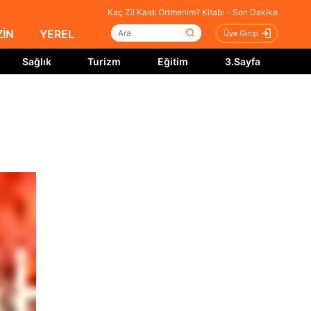
Kaç Zil Kaldı Örtmenim? Kitabı - Son Dakika
İN
YEREL
Üye Girişi
Sağlık
Turizm
Eğitim
3.Sayfa