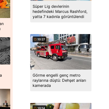
Süper Lig devlerinin
hedefindeki Marcus Rashford,
yatta 7 kadınla görüntülendi
an
ü
10:27
Görme engelli genç metro
ta
raylarına düştü: Dehşet anları
kamerada
10:14