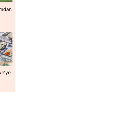
ımdan
ye'ye