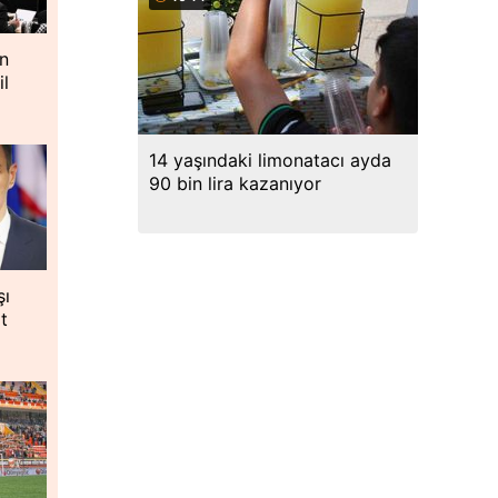
n
il
14 yaşındaki limonatacı ayda
90 bin lira kazanıyor
şı
t