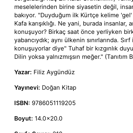
meselelerinden birine siyasetin değil, insa
bakıyor. "Duyduğum ilk Kürtçe kelime 'gel' 
Kafa karışıklığı. Ne yani, burada insanlar, 
konuşuyor? Birkaç saat önce yerliyken bir
yabancıydık; aynı ülkenin sınırlarında. Sırf 
konuşuyorlar diye" Tuhaf bir kızgınlık d
Dilin yoksa yalnızmışsın meğer." (Tanıtım 
Yazar:
Filiz Aygündüz
Yayınevi:
Doğan Kitap
ISBN:
9786051119205
Boyut:
14.0x20.0