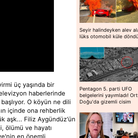
Seyir halindeyken alev al
lüks otomobil küle dönd
irmi üç yaşında bir
Pentagon 5. parti UFO
televizyon haberlerinde
belgelerini yayımladı! Or
 başlıyor. O köyün ne dili
Doğu'da gizemli cisim
nın içinde ona rehberlik
ük aşk... Filiz Aygündüz'ün
ili, ölümü ve hayatı
ye'nin en önemli