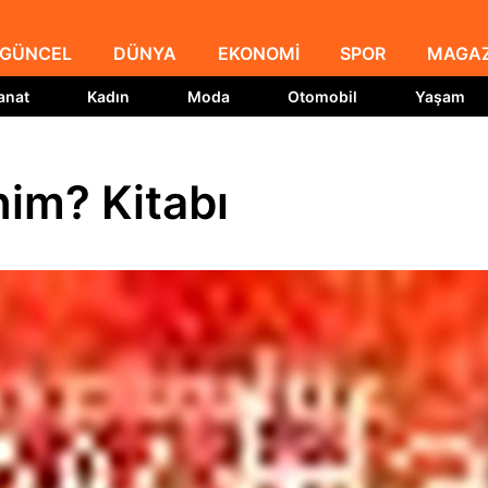
GÜNCEL
DÜNYA
EKONOMİ
SPOR
MAGAZ
anat
Kadın
Moda
Otomobil
Yaşam
nim? Kitabı