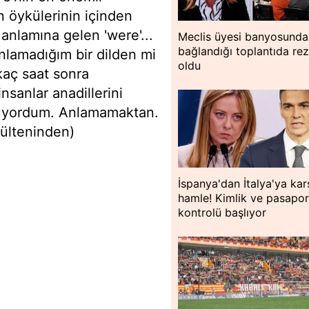
n öykülerinin içinden
anlamına gelen 'were'...
Meclis üyesi banyosunda
bağlandığı toplantıda rez
anlamadığım bir dilden mi
oldu
kaç saat sonra
insanlar anadillerini
uyuyordum. Anlamamaktan.
Bülteninden)
İspanya'dan İtalya'ya kar
hamle! Kimlik ve pasapor
kontrolü başlıyor