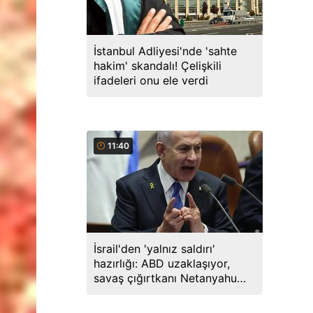
İstanbul Adliyesi'nde 'sahte
hakim' skandalı! Çelişkili
ifadeleri onu ele verdi
11:40
İsrail'den 'yalnız saldırı'
hazırlığı: ABD uzaklaşıyor,
savaş çığırtkanı Netanyahu
kana doymuyor