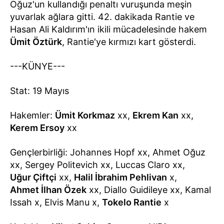
Oğuz'un kullandığı penaltı vuruşunda meşin
yuvarlak ağlara gitti. 42. dakikada Rantie ve
Hasan Ali Kaldırım'ın ikili mücadelesinde hakem
Ümit Öztürk
, Rantie'ye kırmızı kart gösterdi.
---KÜNYE---
Stat: 19 Mayıs
Hakemler:
Ümit Korkmaz
xx,
Ekrem Kan
xx,
Kerem Ersoy
xx
Gençlerbirliği: Johannes Hopf xx, Ahmet Oğuz
xx, Sergey Politevich xx, Luccas Claro xx,
Uğur Çiftçi
xx,
Halil İbrahim Pehlivan
x,
Ahmet İlhan Özek
xx, Diallo Guidileye xx, Kamal
Issah x, Elvis Manu x,
Tokelo Rantie
x