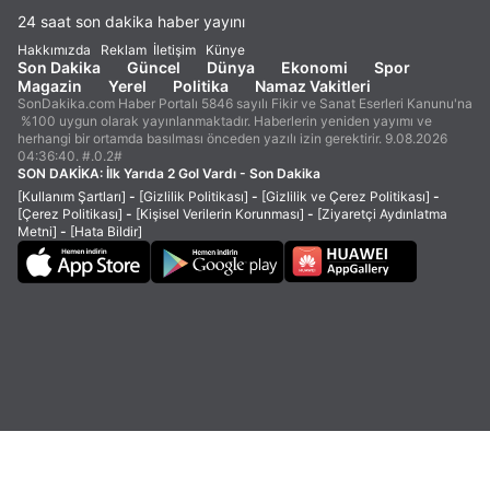
24 saat son dakika haber yayını
Hakkımızda
Reklam
İletişim
Künye
Son Dakika
Güncel
Dünya
Ekonomi
Spor
Magazin
Yerel
Politika
Namaz Vakitleri
SonDakika.com Haber Portalı 5846 sayılı Fikir ve Sanat Eserleri Kanunu'na
%100 uygun olarak yayınlanmaktadır. Haberlerin yeniden yayımı ve
herhangi bir ortamda basılması önceden yazılı izin gerektirir. 9.08.2026
04:36:40. #.0.2#
SON DAKİKA:
İlk Yarıda 2 Gol Vardı - Son Dakika
[Kullanım Şartları]
-
[Gizlilik Politikası]
-
[Gizlilik ve Çerez Politikası]
-
[Çerez Politikası]
-
[Kişisel Verilerin Korunması]
-
[Ziyaretçi Aydınlatma
Metni]
-
[Hata Bildir]