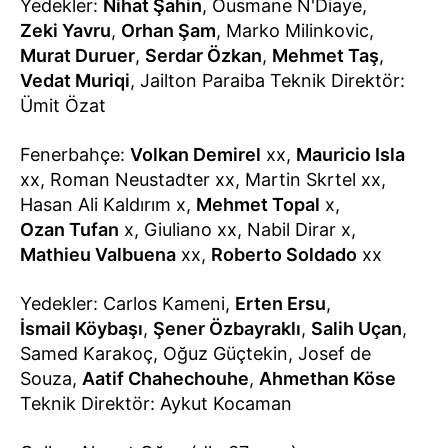
Yedekler:
Nihat Şahin
, Ousmane N'Diaye,
Zeki Yavru
,
Orhan Şam
, Marko Milinkovic,
Murat Duruer
,
Serdar Özkan
,
Mehmet Taş
,
Vedat Muriqi
, Jailton Paraiba Teknik Direktör:
Ümit Özat
Fenerbahçe:
Volkan Demirel
xx,
Mauricio Isla
xx, Roman Neustadter xx, Martin Skrtel xx,
Hasan Ali Kaldırım x,
Mehmet Topal
x,
Ozan Tufan
x, Giuliano xx, Nabil Dirar x,
Mathieu Valbuena
xx,
Roberto Soldado
xx
Yedekler: Carlos Kameni,
Erten Ersu
,
İsmail Köybaşı
,
Şener Özbayraklı
,
Salih Uçan
,
Samed Karakoç, Oğuz Güçtekin, Josef de
Souza,
Aatif Chahechouhe
,
Ahmethan Köse
Teknik Direktör: Aykut Kocaman