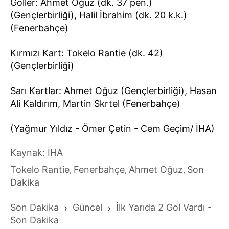
Goller: Ahmet Oğuz (dk. 37 pen.)
(Gençlerbirliği), Halil İbrahim (dk. 20 k.k.)
(Fenerbahçe)
Kırmızı Kart: Tokelo Rantie (dk. 42)
(Gençlerbirliği)
Sarı Kartlar: Ahmet Oğuz (Gençlerbirliği), Hasan
Ali Kaldırım, Martin Skrtel (Fenerbahçe)
(Yağmur Yıldız - Ömer Çetin - Cem Geçim/ İHA)
Kaynak: İHA
Tokelo Rantie
Fenerbahçe
Ahmet Oğuz
Son
,
,
,
Dakika
Son Dakika
›
Güncel
›
İlk Yarıda 2 Gol Vardı -
Son Dakika