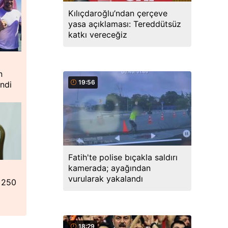
Kılıçdaroğlu’ndan çerçeve
yasa açıklaması: Tereddütsüz
katkı vereceğiz
n
19:56
ndi
Fatih'te polise bıçakla saldırı
kamerada; ayağından
vurularak yakalandı
n 250
18:29