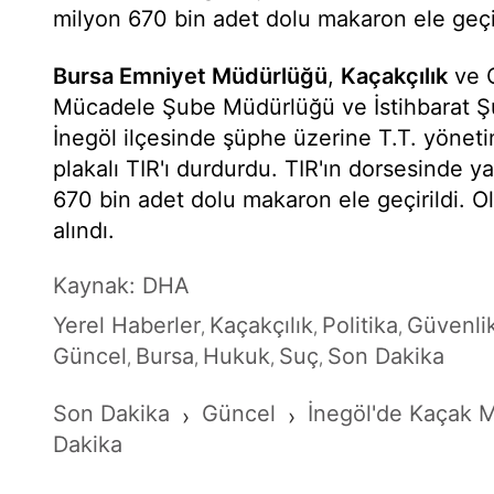
milyon 670 bin adet dolu makaron ele geçir
Bursa Emniyet Müdürlüğü
,
Kaçakçılık
ve O
Mücadele Şube Müdürlüğü ve İstihbarat Ş
İnegöl ilçesinde şüphe üzerine T.T. yönet
plakalı TIR'ı durdurdu. TIR'ın dorsesinde 
670 bin adet dolu makaron ele geçirildi. Ola
alındı.
Kaynak: DHA
Yerel Haberler
Kaçakçılık
Politika
Güvenli
,
,
,
Güncel
Bursa
Hukuk
Suç
Son Dakika
,
,
,
,
Son Dakika
Güncel
İnegöl'de Kaçak 
›
›
Dakika