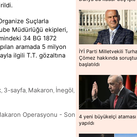
ildi.
rganize Suçlarla
ube Müdürlüğü ekipleri,
imindeki 34 BG 1872
yapılan aramada 5 milyon
İYİ Parti Milletvekili Turh
yla ilgili T.T. gözaltına
Çömez hakkında soruşt
başlatıldı
k
3-sayfa
Makaron
İnegöl
,
,
,
,
Makaron Operasyonu - Son
4 yeni büyükelçi ataması
yapıldı