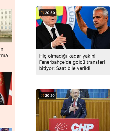
20:50
an
urma
Hiç olmadığı kadar yakın!
Fenerbahçe'de golcü transferi
bitiyor: Saat bile verildi
20:20