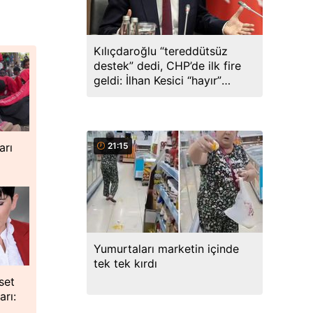
Kılıçdaroğlu “tereddütsüz
destek” dedi, CHP’de ilk fire
geldi: İlhan Kesici “hayır”
diyecek
21:15
arı
Yumurtaları marketin içinde
tek tek kırdı
set
rı: