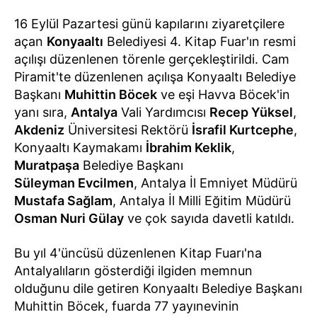
16 Eylül Pazartesi günü kapılarını ziyaretçilere
açan
Konyaaltı
Belediyesi 4. Kitap Fuar'ın resmi
açılışı düzenlenen törenle gerçekleştirildi. Cam
Piramit'te düzenlenen açılışa Konyaaltı Belediye
Başkanı
Muhittin Böcek
ve eşi Havva Böcek'in
yanı sıra,
Antalya
Vali Yardımcısı
Recep Yüksel
,
Akdeniz
Üniversitesi Rektörü
İsrafil Kurtcephe
,
Konyaaltı Kaymakamı
İbrahim Keklik
,
Muratpaşa
Belediye Başkanı
Süleyman Evcilmen
, Antalya İl Emniyet Müdürü
Mustafa Sağlam
, Antalya İl Milli Eğitim Müdürü
Osman Nuri Gülay
ve çok sayıda davetli katıldı.
Bu yıl 4'üncüsü düzenlenen Kitap Fuarı'na
Antalyalıların gösterdiği ilgiden memnun
olduğunu dile getiren Konyaaltı Belediye Başkanı
Muhittin Böcek, fuarda 77 yayınevinin