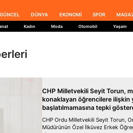
GÜNCEL
DÜNYA
EKONOMİ
SPOR
MAGAZ
anat
Kadın
Moda
Otomobil
Yaşam
erleri
CHP Milletvekili Seyit Torun, 
konaklayan öğrencilere ilişkin 
başlatılmamasına tepki göster
CHP Ordu Milletvekili Seyit Torun, O
Müdürünün Özel İlküvez Erkek Öğren