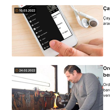
Ça
10.03.2022
Çay
ara
Or
24.02.2022
be
Ord
bar
ver