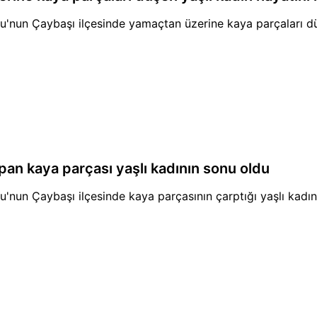
ükşehir Belediye Başkanı Dr. Mehmet Hilmi Güler'e teşekkürler
u'nun Çaybaşı ilçesinde yamaçtan üzerine kaya parçaları d
pan kaya parçası yaşlı kadının sonu oldu
u'nun Çaybaşı ilçesinde kaya parçasının çarptığı yaşlı kadın