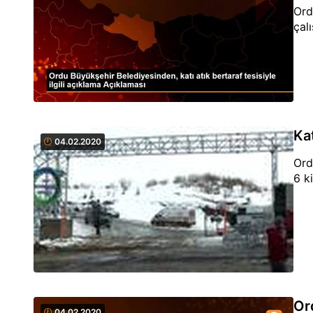
Ord
çalı
Kat
04.02.2020
Ord
6 ki
Ord
04.02.2020