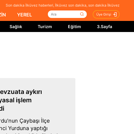
Son dakika İlküvez haberleri, İlküvez son dakika, son dakika İlküvez
İN
YEREL
Üye Girişi
Sağlık
Turizm
Eğitim
3.Sayfa
mevzuata aykırı
yasal işlem
di
rdu'nun Çaybaşı İlçe
ci Yurduna yaptığı