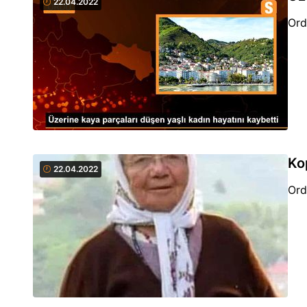
22.04.2022
Büy
Ord
Ko
22.04.2022
Ord