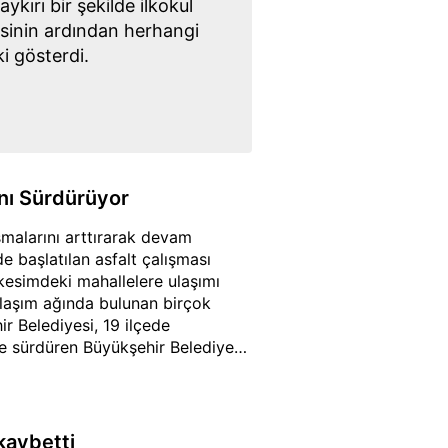
kırı bir şekilde ilkokul
esinin ardından herhangi
i gösterdi.
ını Sürdürüyor
şmalarını arttırarak devam
e başlatılan asfalt çalışması
kesimdeki mahallelere ulaşımı
ulaşım ağında bulunan birçok
r Belediyesi, 19 ilçede
de sürdüren Büyükşehir Belediyesi,
lantı yolu, güzergah uzunluğu 3
nluğu 2,5 kilometre olan
11 kilometrelik emülsiyon asfalt
lta kavuşmasını sağlayan Ordu
kaybetti