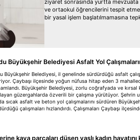
ziyaret sonrasında yurtta mevzuata ay
ve ortaokul öğrencilerini tespit etm
bir yasal işlem başlatılmamasına tepk
du Büyükşehir Belediyesi Asfalt Yol Çalışmalar
u Büyükşehir Belediyesi, il genelinde sürdürdüğü asfalt çalı
iriyor. Çaybaşı ilçesinde yoğun nüfusa hitap eden 3 mahalled
amlandı. Büyükşehir Belediyesi, zorlu coğrafyada ve kırsal 
layan güzergahlarda özverili bir çalışma yürütüyor. Şehrin 
da sıcak asfalt ve beton yol çalışmalarını sürdüren Büyükşehi
dürdüğü çalışmaları hızlandırdı. Çalışmaları Çaybaşı ilçesin
lam uzunluğu 5,5 kilometre olan Molalı, Çandır, İlküvez bağ
ometre olan Aşıklı, Taşkesi, Ünye Pelitliyatak ve toplam uzu
kesiği, İlküvez ve Ünye Pelitliyatak grup yolunda başlatılan 
ışması tamamlandı. Mahalle sakinleri, bağlantı yolunun asfa
erine kaya parçaları düşen yaşlı kadın hayatını 