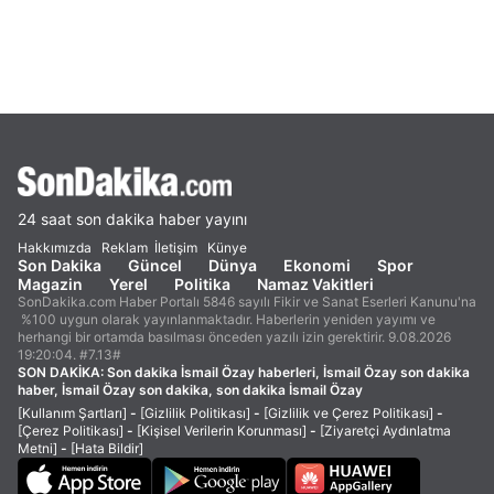
24 saat son dakika haber yayını
Hakkımızda
Reklam
İletişim
Künye
Son Dakika
Güncel
Dünya
Ekonomi
Spor
Magazin
Yerel
Politika
Namaz Vakitleri
SonDakika.com Haber Portalı 5846 sayılı Fikir ve Sanat Eserleri Kanunu'na
%100 uygun olarak yayınlanmaktadır. Haberlerin yeniden yayımı ve
herhangi bir ortamda basılması önceden yazılı izin gerektirir. 9.08.2026
19:20:04. #7.13#
SON DAKİKA:
Son dakika İsmail Özay haberleri, İsmail Özay son dakika
haber, İsmail Özay son dakika, son dakika İsmail Özay
[Kullanım Şartları]
-
[Gizlilik Politikası]
-
[Gizlilik ve Çerez Politikası]
-
[Çerez Politikası]
-
[Kişisel Verilerin Korunması]
-
[Ziyaretçi Aydınlatma
Metni]
-
[Hata Bildir]