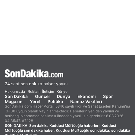
24 saat son dakika haber yayını
Hakkımızda
Reklam
İletişim
Künye
Son Dakika
Güncel
Dünya
Ekonomi
Spor
Magazin
Yerel
Politika
Namaz Vakitleri
SonDakika.com Haber Portalı 5846 sayılı Fikir ve Sanat Eserleri Kanunu'na
%100 uygun olarak yayınlanmaktadır. Haberlerin yeniden yayımı ve
herhangi bir ortamda basılması önceden yazılı izin gerektirir. 6.08.2026
04:35:47. #7.12#
SON DAKİKA:
Son dakika Kuddusi Müftüoğlu haberleri, Kuddusi
Müftüoğlu son dakika haber, Kuddusi Müftüoğlu son dakika, son dakika