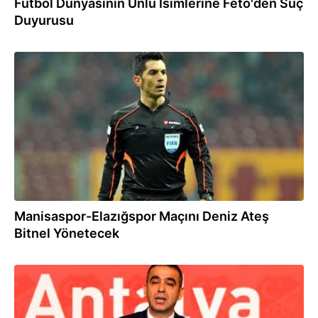
Futbol Dünyasının Ünlü İsimlerine Fetö'den Suç
Duyurusu
18.08.2016
Manisaspor-Elazığspor Maçını Deniz Ateş
Bitnel Yönetecek
04.08.2016