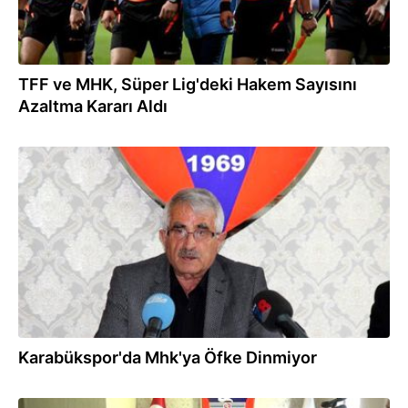
TFF ve MHK, Süper Lig'deki Hakem Sayısını
Azaltma Kararı Aldı
09.05.2016
Karabükspor'da Mhk'ya Öfke Dinmiyor