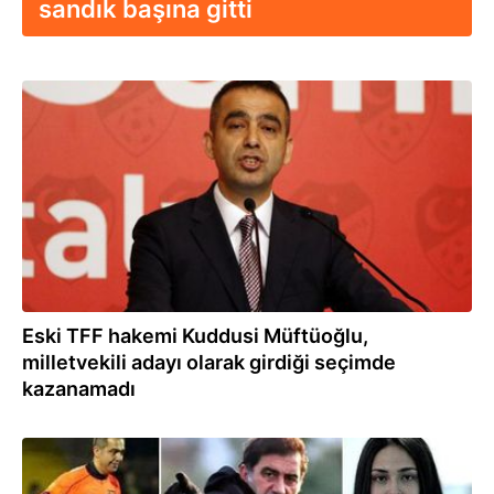
sandık başına gitti
15.05.2023
Eski TFF hakemi Kuddusi Müftüoğlu,
milletvekili adayı olarak girdiği seçimde
kazanamadı
10.04.2023