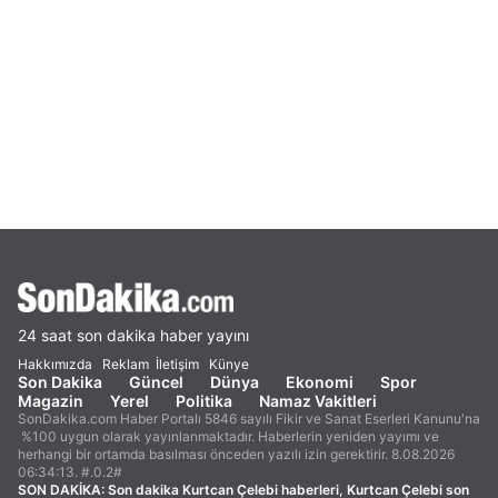
24 saat son dakika haber yayını
Hakkımızda
Reklam
İletişim
Künye
Son Dakika
Güncel
Dünya
Ekonomi
Spor
Magazin
Yerel
Politika
Namaz Vakitleri
SonDakika.com Haber Portalı 5846 sayılı Fikir ve Sanat Eserleri Kanunu'na
%100 uygun olarak yayınlanmaktadır. Haberlerin yeniden yayımı ve
herhangi bir ortamda basılması önceden yazılı izin gerektirir. 8.08.2026
06:34:13. #.0.2#
SON DAKİKA:
Son dakika Kurtcan Çelebi haberleri, Kurtcan Çelebi son