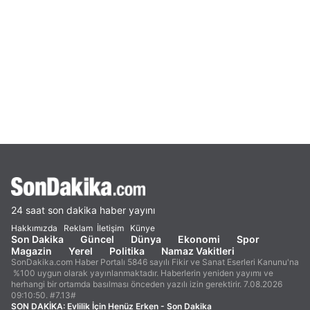
24 saat son dakika haber yayını
Hakkımızda
Reklam
İletişim
Künye
Son Dakika
Güncel
Dünya
Ekonomi
Spor
Magazin
Yerel
Politika
Namaz Vakitleri
SonDakika.com Haber Portalı 5846 sayılı Fikir ve Sanat Eserleri Kanunu'na
%100 uygun olarak yayınlanmaktadır. Haberlerin yeniden yayımı ve
herhangi bir ortamda basılması önceden yazılı izin gerektirir. 7.08.2026
09:10:50. #7.13#
SON DAKİKA:
Evlilik İçin Henüz Erken - Son Dakika