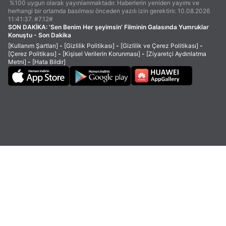
%100 uygun olarak yayınlanmaktadır. Haberlerin yeniden yayımı ve
herhangi bir ortamda basılması önceden yazılı izin gerektirir. 10.08.2026
11:41:37. #7.12#
SON DAKİKA:
'Sen Benim Her şeyimsin' Filminin Galasında Yumruklar
Konuştu - Son Dakika
[Kullanım Şartları]
-
[Gizlilik Politikası]
-
[Gizlilik ve Çerez Politikası]
-
[Çerez Politikası]
-
[Kişisel Verilerin Korunması]
-
[Ziyaretçi Aydınlatma
Metni]
-
[Hata Bildir]