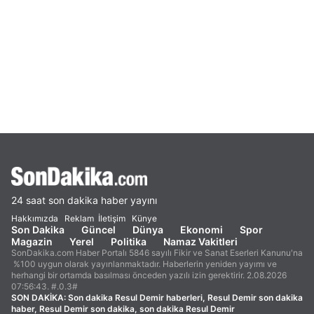
24 saat son dakika haber yayını
Hakkımızda
Reklam
İletişim
Künye
Son Dakika
Güncel
Dünya
Ekonomi
Spor
Magazin
Yerel
Politika
Namaz Vakitleri
SonDakika.com Haber Portalı 5846 sayılı Fikir ve Sanat Eserleri Kanunu'na
%100 uygun olarak yayınlanmaktadır. Haberlerin yeniden yayımı ve
herhangi bir ortamda basılması önceden yazılı izin gerektirir. 2.08.2026
07:56:43. #.0.3#
SON DAKİKA:
Son dakika Resul Demir haberleri, Resul Demir son dakika
haber, Resul Demir son dakika, son dakika Resul Demir