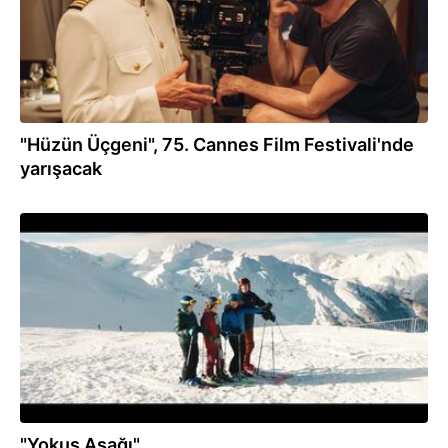
"Hüzün Üçgeni", 75. Cannes Film Festivali'nde
yarışacak
05.03.2020
"Yokuş Aşağı"