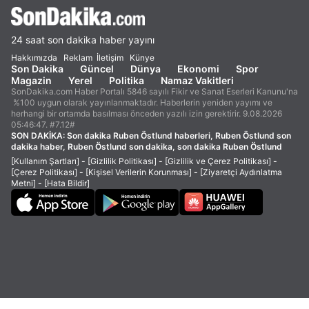
24 saat son dakika haber yayını
Hakkımızda
Reklam
İletişim
Künye
Son Dakika
Güncel
Dünya
Ekonomi
Spor
Magazin
Yerel
Politika
Namaz Vakitleri
SonDakika.com Haber Portalı 5846 sayılı Fikir ve Sanat Eserleri Kanunu'na
%100 uygun olarak yayınlanmaktadır. Haberlerin yeniden yayımı ve
herhangi bir ortamda basılması önceden yazılı izin gerektirir. 9.08.2026
05:46:47. #7.12#
SON DAKİKA:
Son dakika Ruben Östlund haberleri, Ruben Östlund son
dakika haber, Ruben Östlund son dakika, son dakika Ruben Östlund
[Kullanım Şartları]
-
[Gizlilik Politikası]
-
[Gizlilik ve Çerez Politikası]
-
[Çerez Politikası]
-
[Kişisel Verilerin Korunması]
-
[Ziyaretçi Aydınlatma
Metni]
-
[Hata Bildir]