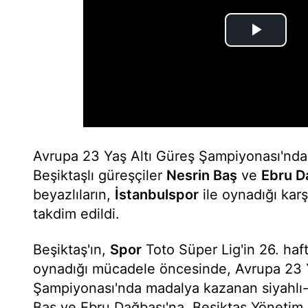
Avrupa 23 Yaş Altı Güreş Şampiyonası'nd
Beşiktaşlı güreşçiler
Nesrin Baş
ve
Ebru D
beyazlıların,
İstanbulspor
ile oynadığı kar
takdim edildi.
Beşiktaş'ın,
Spor
Toto Süper Lig'in 26. haft
oynadığı mücadele öncesinde, Avrupa 23 Y
Şampiyonası'nda madalya kazanan siyahlı-b
Baş ve Ebru Dağbaşı'na, Beşiktaş Yönetim