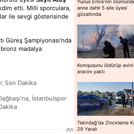
Yunus Emre'nin ölümünd
im etti. Milli sporculara,
anne dahil 5 aile üyesi
gözaltında
lar ile sevgi gösterisinde
tı Güreş Şampiyonası'nda
a bronz madalya
Komşusunu öldürüp evini
aracını yaktı
r
Son Dakika
,
Dağbaşı'na, İstanbulspor
Dakika
Tekirdağ'da Zincirleme K
29 Yaralı