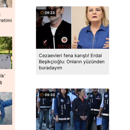
09:33
:
retimi
Cezaevleri fena karıştı! Erdal
Beşikçioğlu: Onların yüzünden
buradayım
ik'
ş
09:30