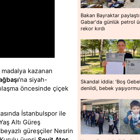
Bakan Bayraktar paylaştı
Gabar'da günlük petrol ü
rekor kırdı
a madalya kazanan
ağbaşı
'na siyah-
Skandal iddia: 'Boş Gebel
şılaşma öncesinde çiçek
denildi, bebek yaşıyormu
asında İstanbulspor ile
aş Altı Güreş
eyazlı güreşçiler Nesrin
 Kurulu üyesi
Seyit Ateş