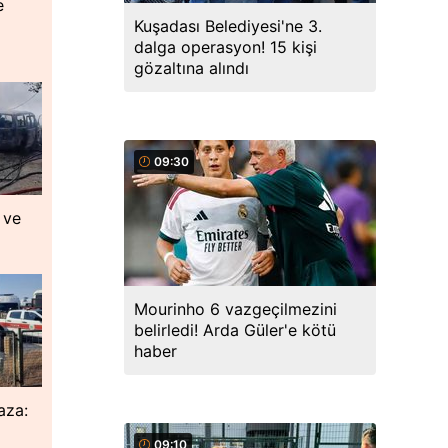
e
Kuşadası Belediyesi'ne 3.
dalga operasyon! 15 kişi
gözaltına alındı
09:30
 ve
Mourinho 6 vazgeçilmezini
belirledi! Arda Güler'e kötü
haber
aza:
09:10