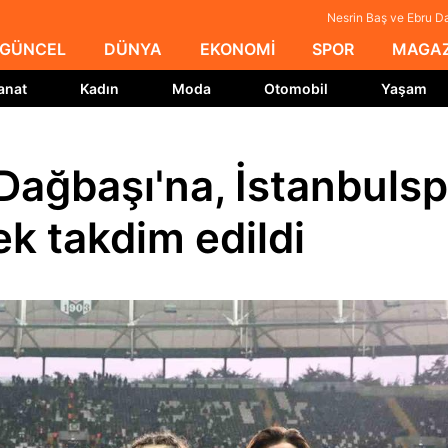
Nesrin Baş ve Ebru Da
GÜNCEL
DÜNYA
EKONOMİ
SPOR
MAGAZ
anat
Kadın
Moda
Otomobil
Yaşam
Dağbaşı'na, İstanbuls
k takdim edildi