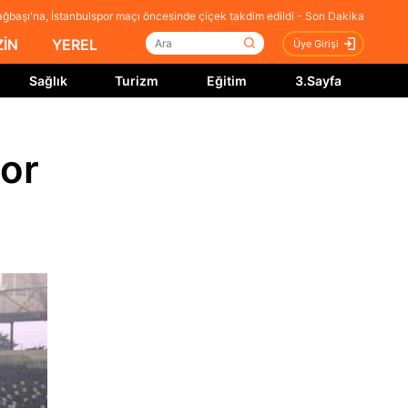
ğbaşı'na, İstanbulspor maçı öncesinde çiçek takdim edildi - Son Dakika
İN
YEREL
Üye Girişi
Sağlık
Turizm
Eğitim
3.Sayfa
por